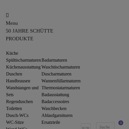
Menu
50 JAHRE SCHÜTTE
PRODUKTE
Küche
Spültischarmaturen
Badarmaturen
Küchenausstattung
Waschtischarmaturen
Duschen
Duscharmaturen
Handbrausen
Wannenfüllarmaturen
Wandstangen und
Thermostatarmaturen
Sets
Badausstattung
Regenduschen
Badaccessoires
Toiletten
Waschbecken
Dusch-WCs
Ablaufgarnituren
WC-Sitze
Ersatzteile
0
B2B