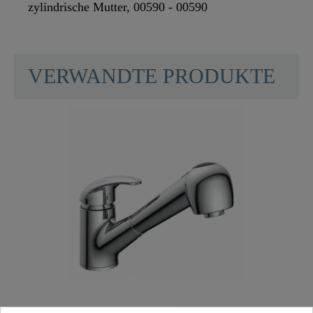
zylindrische Mutter, 00590 - 00590
SCHÜTTE
VERWANDTE PRODUKTE
Farbe
Schwarz/Chrom
Gewicht
0,1 Kg
Länge
150,0 Cm
Anzahl Strahlarten
0