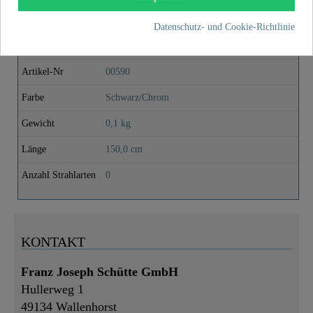
Chrom, zylindrisch..
Datenschutz- und Cookie-Richtlinie
16,99 €
Preis
inkl. MwSt.
Artikel-Nr
00590
Farbe
Schwarz/Chrom
Gewicht
0,1 kg
Länge
150,0 cm
Anzahl Strahlarten
0
KONTAKT
Franz Joseph Schütte GmbH
Hullerweg 1
49134 Wallenhorst