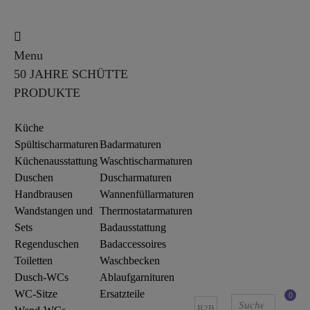
Menu
50 JAHRE SCHÜTTE
PRODUKTE
Küche
Spültischarmaturen
Badarmaturen
Küchenausstattung
Waschtischarmaturen
Duschen
Duscharmaturen
Handbrausen
Wannenfüllarmaturen
Wandstangen und
Thermostatarmaturen
Sets
Badausstattung
Regenduschen
Badaccessoires
Toiletten
Waschbecken
Dusch-WCs
Ablaufgarnituren
WC-Sitze
Ersatzteile
0
B2B