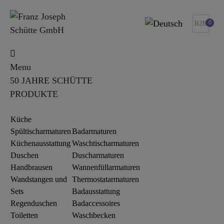
0
B2B
Menu
50 JAHRE SCHÜTTE
PRODUKTE
Küche
Spültischarmaturen
Badarmaturen
Küchenausstattung
Waschtischarmaturen
Duschen
Duscharmaturen
Handbrausen
Wannenfüllarmaturen
Wandstangen und
Thermostatarmaturen
Sets
Badausstattung
Regenduschen
Badaccessoires
Toiletten
Waschbecken