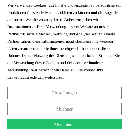
Wir verwenden Cookies, um Inhalte und Anzeigen zu personalisieren,
Flexibel einsetzbar dank genormten 1/2 Zoll
Funktionen für soziale Medien anbieten zu können und die Zugriffe
Anschluss
auf unsere Website zu analysieren. Außerdem geben wir
Informationen zu Ihrer Verwendung unserer Website an unsere
Mit dem integrierten Umsteller kann bequem
Partner für soziale Medien, Werbung und Analysen weiter. Unsere
zwischen Kopf- und Handbrause gewechselt
Partner führen diese Informationen möglicherweise mit weiteren
werden. Je nach Duschtyp.
Daten zusammen, die Sie ihnen bereitgestellt haben oder die sie im
Rahmen Deiner Nutzung der Dienste gesammelt haben. Stimmen Sie
Großformatige Regendusche Kopfbrause mit
der Verwendung dieser Cookies und der damit verbundenen
Wellnesscharakter
Verarbeitung Ihrer persönlichen Daten zu? Sie können Ihre
Die Wellness Handbrause verfügt über drei
Einwilligung jederzeit widerrufen.
Strahlarten, individuell einstellbar je nach
Duschtyp.
Einstellungen
Größe: Ø ca. 10 cm
Ablehnen
Duschkopf mit integriertem Schiebeknopf für die
Akzeptieren
komfortable Einstellung der Strahlart. Elegant und