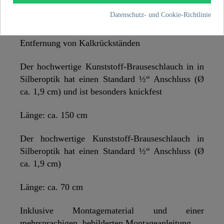
praktisch gelöst.
Datenschutz- und Cookie-Richtlinie
Brausekopf mit Antikalk-Noppen für die einfache
Entfernung von Kalkrückständen
Der hochwertige Kunststoff-Brauseschlauch in in
Silberoptik hat einen Standard ½“ Anschluss (Ø
ca. 1,9 cm) und ist besonders knickfest
Länge: ca. 150 cm
Der hochwertige Kunststoff-Brauseschlauch in
Silberoptik hat einen Standard ½“ Anschluss (Ø
ca. 1,9 cm)
Länge: ca. 70 cm
Inklusive Montagematerial und einer
mehrsprachigen, bebilderten Montageanleitung