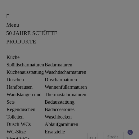
Menu
50 JAHRE SCHÜTTE
PRODUKTE
Küche
Spültischarmaturen
Badarmaturen
Küchenausstattung
Waschtischarmaturen
Duschen
Duscharmaturen
Handbrausen
Wannenfüllarmaturen
Wandstangen und
Thermostatarmaturen
Sets
Badausstattung
Regenduschen
Badaccessoires
Toiletten
Waschbecken
Dusch-WCs
Ablaufgarnituren
WC-Sitze
Ersatzteile
0
B2B