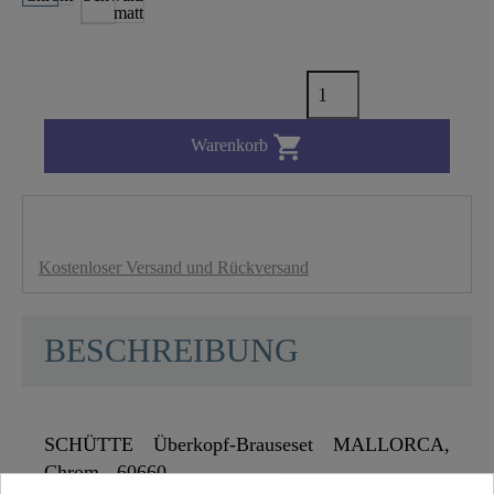

Warenkorb
Kostenloser Versand und Rückversand
BESCHREIBUNG
SCHÜTTE Überkopf-Brauseset MALLORCA,
Chrom - 60660