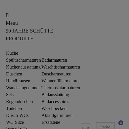
Menu
50 JAHRE SCHÜTTE
PRODUKTE
Küche
Spültischarmaturen
Badarmaturen
Küchenausstattung
Waschtischarmaturen
Duschen
Duscharmaturen
Handbrausen
Wannenfüllarmaturen
Wandstangen und
Thermostatarmaturen
Sets
Badausstattung
Regenduschen
Badaccessoires
Toiletten
Waschbecken
Dusch-WCs
Ablaufgarnituren
WC-Sitze
Ersatzteile
0
B2B