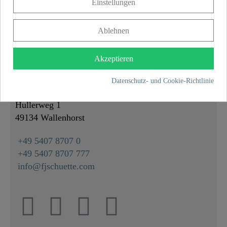
Einstellungen
Gewicht
0,0 kg
Länge
70,0 cm
Ablehnen
Akzeptieren
KONTAKT
Datenschutz- und Cookie-Richtlinie
Franz Joseph Schütte GmbH
Hullerweg 1
49134 Wallenhorst
+49 5407 8707 0
+49 5407 8707 777
info@fjschuette.com