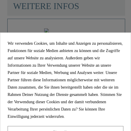
WEITERE INFOS
Material
Edelstahl SUS 201
Farbe
Schwarz Matt
Product images
Wir verwenden Cookies, um Inhalte und Anzeigen zu personalisieren,
Funktionen für soziale Medien anbieten zu können und die Zugriffe
Gewicht
0,0 Kg
auf unsere Website zu analysieren. Außerdem geben wir
Informationen zu Ihrer Verwendung unserer Website an unsere
Brauseschlauch, 70 cm, Edelstahl,
Länge
70,0 Cm
Schwarz matt - 12..
Partner für soziale Medien, Werbung und Analysen weiter. Unsere
Partner führen diese Informationen möglicherweise mit weiteren
19,99 €
Preis
Daten zusammen, die Sie ihnen bereitgestellt haben oder die sie im
inkl. MwSt.
Rahmen Deiner Nutzung der Dienste gesammelt haben. Stimmen Sie
Artikel-Nr
1202504
der Verwendung dieser Cookies und der damit verbundenen
Verarbeitung Ihrer persönlichen Daten zu? Sie können Ihre
Material
Edelstahl SUS 201
Einwilligung jederzeit widerrufen.
Farbe
Schwarz matt