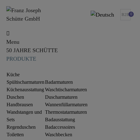
0
B2B
Menu
50 JAHRE SCHÜTTE
PRODUKTE
Küche
Spültischarmaturen
Badarmaturen
Küchenausstattung
Waschtischarmaturen
Duschen
Duscharmaturen
Handbrausen
Wannenfüllarmaturen
Wandstangen und
Thermostatarmaturen
Sets
Badausstattung
Regenduschen
Badaccessoires
Toiletten
Waschbecken