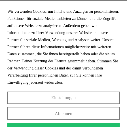
5 Jahre Garantie
Wir verwenden Cookies, um Inhalte und Anzeigen zu personalisieren,
Material
UBA Messing
Funktionen für soziale Medien anbieten zu können und die Zugriffe
auf unsere Website zu analysieren. Außerdem geben wir
Informationen zu Ihrer Verwendung unserer Website an unsere
Farbe
Chrom
Partner für soziale Medien, Werbung und Analysen weiter. Unsere
Partner führen diese Informationen möglicherweise mit weiteren
Anschlussart
Hochdruck
Daten zusammen, die Sie ihnen bereitgestellt haben oder die sie im
Rahmen Deiner Nutzung der Dienste gesammelt haben. Stimmen Sie
Gewicht
0,8 Kg
der Verwendung dieser Cookies und der damit verbundenen
Verarbeitung Ihrer persönlichen Daten zu? Sie können Ihre
Einwilligung jederzeit widerrufen.
Einstellungen
5 Jahre Garantie
Ablehnen
Mit der SCHÜTTE-Herstellergarantie von 5 Jahren
(gemäß den Garantiebedingungen) wird langfristige