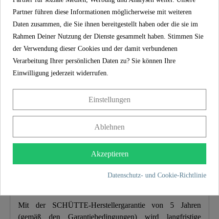
Partner führen diese Informationen möglicherweise mit weiteren
5 Jahre Garantie
Daten zusammen, die Sie ihnen bereitgestellt haben oder die sie im
Rahmen Deiner Nutzung der Dienste gesammelt haben. Stimmen Sie
Material
UBA Messing
der Verwendung dieser Cookies und der damit verbundenen
Verarbeitung Ihrer persönlichen Daten zu? Sie können Ihre
Farbe
Schwarz Matt
Einwilligung jederzeit widerrufen.
Anschlussart
Hochdruck
Einstellungen
Gewicht
1,4 Kg
Ablehnen
Breite
5,5 Cm
Akzeptieren
Höhe
16,2 Cm
Datenschutz- und Cookie-Richtlinie
5 Jahre Garantie
Länge
15,5 Cm
Mit der SCHÜTTE-Herstellergarantie von 5 Jahren
(gemäß den Garantiebedingungen) wird langfristige