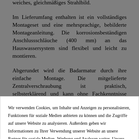
weiches, gleichmäßiges Strahlbild.
Im Lieferumfang enthalten ist ein vollständiges
Montageset und eine mehrsprachige, bebilderte
Montageanleitung. Die korrosionsbeständigen
Anschlussschläuche (400 mm) an das
Hauswassersystem sind flexibel und leicht zu
montieren.
Abgerundet wird die Badarmatur durch ihre
einfache Montage. Die mitgelieferte
Zentralverschraubung ist praktisch,
selbsterklärend und kann ohne Fachkenntnisse
schnell umgesetzt werden.
Wir verwenden Cookies, um Inhalte und Anzeigen zu personalisieren,
Funktionen für soziale Medien anbieten zu können und die Zugriffe
auf unsere Website zu analysieren. Außerdem geben wir
SCHÜTTE
EIGENSCHAFTEN
Informationen zu Ihrer Verwendung unserer Website an unsere
Partner für soziale Medien, Werbung und Analysen weiter. Unsere