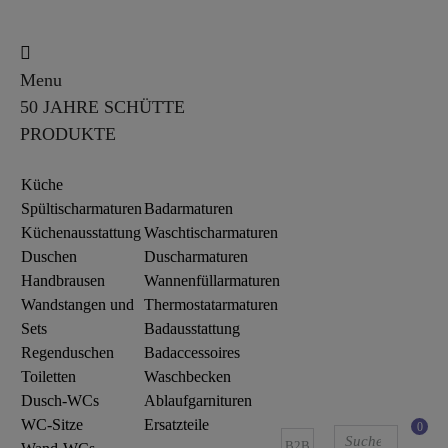
Menu
50 JAHRE SCHÜTTE
PRODUKTE
Küche
Spültischarmaturen
Badarmaturen
Küchenausstattung
Waschtischarmaturen
Duschen
Duscharmaturen
Handbrausen
Wannenfüllarmaturen
Wandstangen und
Thermostatarmaturen
Sets
Badausstattung
Regenduschen
Badaccessoires
Toiletten
Waschbecken
Dusch-WCs
Ablaufgarnituren
WC-Sitze
Ersatzteile
0
B2B