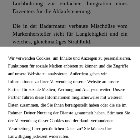
Lochbohrung zur einfachen Integration eines
Exzenters für die Ablaufsteuerung.
Die in der Badarmatur verbaute Mischdüse vom
Markenhersteller steht für Langlebigkeit und ein
weiches, gleichmäßiges Strahlbild.
Im Lieferumfang enthalten ist ein vollständiges
Wir verwenden Cookies, um Inhalte und Anzeigen zu personalisieren,
Montageset und eine mehrsprachige, bebilderte
Funktionen für soziale Medien anbieten zu können und die Zugriffe
Montageanleitung. Die korrosionsbeständigen
auf unsere Website zu analysieren. Außerdem geben wir
Anschlussschläuche (400 mm) an das
Informationen zu Ihrer Verwendung unserer Website an unsere
Hauswassersystem sind flexibel und leicht zu
Partner für soziale Medien, Werbung und Analysen weiter. Unsere
montieren.
Partner führen diese Informationen möglicherweise mit weiteren
Daten zusammen, die Sie ihnen bereitgestellt haben oder die sie im
Abgerundet wird die Badarmatur durch ihre
Rahmen Deiner Nutzung der Dienste gesammelt haben. Stimmen Sie
einfache Montage. Die mitgelieferte
der Verwendung dieser Cookies und der damit verbundenen
Zentralverschraubung ist praktisch,
Verarbeitung Ihrer persönlichen Daten zu? Sie können Ihre
selbsterklärend und kann ohne Fachkenntnisse
Einwilligung jederzeit widerrufen.