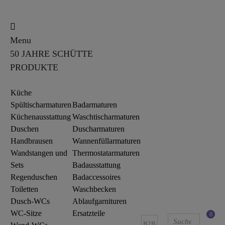
Menu
50 JAHRE SCHÜTTE
PRODUKTE
Küche
Spültischarmaturen
Badarmaturen
Küchenausstattung
Waschtischarmaturen
Duschen
Duscharmaturen
Handbrausen
Wannenfüllarmaturen
Wandstangen und
Thermostatarmaturen
Sets
Badausstattung
Regenduschen
Badaccessoires
Toiletten
Waschbecken
Dusch-WCs
Ablaufgarnituren
WC-Sitze
Ersatzteile
0
B2B