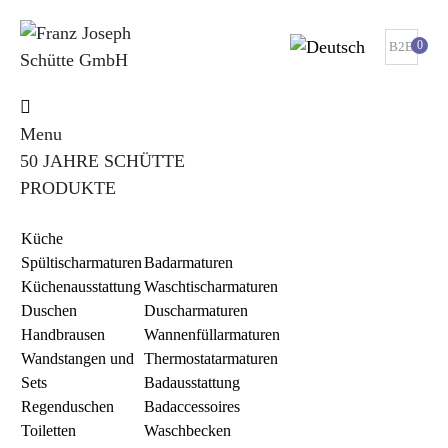
0
B2B
Menu
50 JAHRE SCHÜTTE
PRODUKTE
Küche
Spültischarmaturen
Badarmaturen
Küchenausstattung
Waschtischarmaturen
Duschen
Duscharmaturen
Handbrausen
Wannenfüllarmaturen
Wandstangen und
Thermostatarmaturen
Sets
Badausstattung
Regenduschen
Badaccessoires
Toiletten
Waschbecken