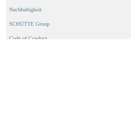
Nachhaltigkeit
SCHÜTTE Group
Code of Conduct
INFORMATIONEN
Impressum
Datenschutz
Versand
Zahlungmöglichkeiten
AGB Privatkunden