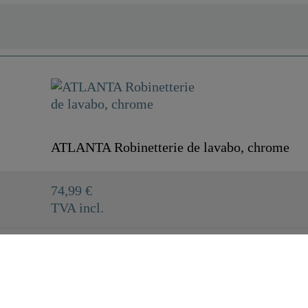
ATLANTA Robinetterie de lavabo, chrome
74,99 €
TVA incl.
79910
Laiton UBA