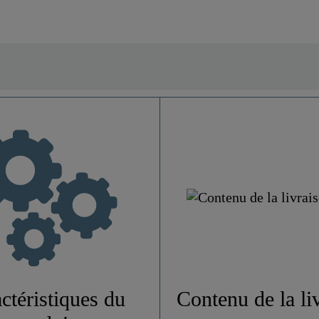
Laiton UBA
Chromé
Haute Pression
1,0 Kg
ctéristiques du
Contenu de la li