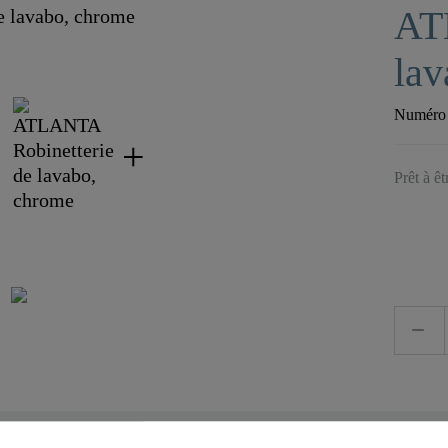
AT
lav
Numéro d
Prêt à ê