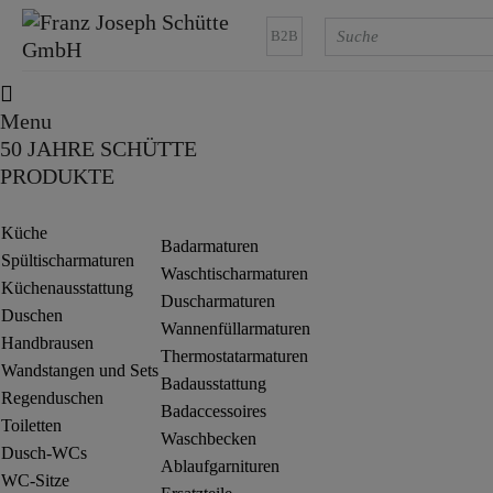
B2B
Menu
50 JAHRE SCHÜTTE
PRODUKTE
Küche
Badarmaturen
Spültischarmaturen
Waschtischarmaturen
Küchenausstattung
Duscharmaturen
Duschen
Wannenfüllarmaturen
Handbrausen
Thermostatarmaturen
Wandstangen und Sets
Badausstattung
Regenduschen
Badaccessoires
Toiletten
Waschbecken
Dusch-WCs
Ablaufgarnituren
WC-Sitze