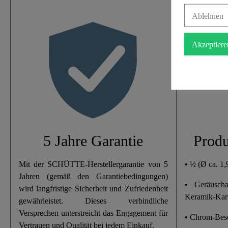
Ablehnen
Farbe
Akzeptiere
Gewicht
Breite
Höhe
Länge
5 Jahre Garantie
Produ
Mit der SCHÜTTE-Herstellergarantie von 5
• ½ (Ø ca. 1
Jahren (gemäß den Garantiebedingungen)
• Geräusch
wird langfristige Sicherheit und Zufriedenheit
Keramik-Kar
gewährleistet. Dieses verbindliche
Versprechen unterstreicht das Engagement für
• Chrom-Bes
Vertrauen und Qualität bei jedem Einkauf.