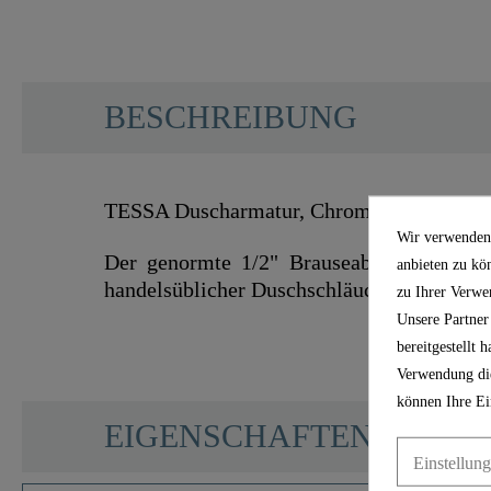
BESCHREIBUNG
TESSA Duscharmatur, Chrom - 36540
Wir verwenden 
Der genormte 1/2" Brauseabgang ermögli
anbieten zu kö
handelsüblicher Duschschläuche.
zu Ihrer Verwe
Unsere Partner
bereitgestellt
Verwendung die
können Ihre Ei
SCHÜTTE
EIGENSCHAFTEN
Einstellun