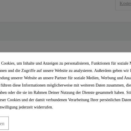
Koste
In der Mischbatterie Ba
Kartusche verbaut mit l
Cookies, um Inhalte und Anzeigen zu personalisieren, Funktionen für soziale
cht den Anschluss vieler
Bedarf kann die Kartusche
nnen und die Zugriffe auf unsere Website zu analysieren. Außerdem geben wir
ndung unserer Website an unsere Partner für soziale Medien, Werbung und Anal
"
 führen diese Informationen möglicherweise mit weiteren Daten zusammen, die
 haben oder die sie im Rahmen Deiner Nutzung der Dienste gesammelt haben. S
ser Cookies und der damit verbundenen Verarbeitung Ihrer persönlichen Daten
nwilligung jederzeit widerrufen.
gen