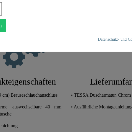
Chrom
n
1,0 Kg
Datenschutz- und Co
17,5 Cm
11,5 Cm
11,2 Cm
kteigenschaften
Lieferumfa
,9 cm) Brauseschlauchanschluss
• TESSA Duscharmatur, Chrom
arme, auswechselbare 40 mm
• Ausführliche Montageanleitun
tusche
chichtung