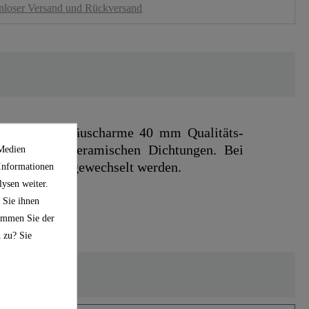
nloser Versand und Rückversand
d ist eine geräuscharme 40 mm Qualitäts-
anglebigen, keramischen Dichtungen. Bei
 Medien
 selbständig gewechselt werden.
 Informationen
ysen weiter.
 Sie ihnen
timmen Sie der
 zu? Sie