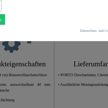
UBA Messing
n
Chrom
Datenschutz- und Co
0,8 Kg
18,0 Cm
9,5 Cm
kteigenschaften
Lieferumfa
,9 cm) Brauseschlauchanschluss
• PORTO Duscharmatur, Chrom
arme, auswechselbare 40 mm
• Ausführliche Montageanleitun
tusche
chichtung