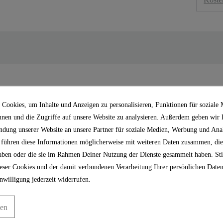
In der Mischbatterie Ba
Kartusche verbaut mit l
Cookies, um Inhalte und Anzeigen zu personalisieren, Funktionen für soziale
cht den Anschluss vieler
Bedarf kann die Kartusche
nnen und die Zugriffe auf unsere Website zu analysieren. Außerdem geben wir
ndung unserer Website an unsere Partner für soziale Medien, Werbung und Anal
"
 führen diese Informationen möglicherweise mit weiteren Daten zusammen, die
 haben oder die sie im Rahmen Deiner Nutzung der Dienste gesammelt haben. S
ser Cookies und der damit verbundenen Verarbeitung Ihrer persönlichen Daten
nwilligung jederzeit widerrufen.
gen