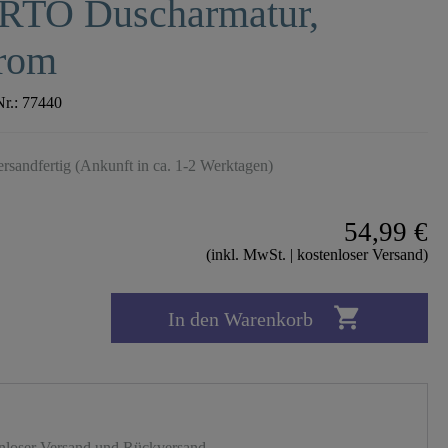
RTO Duscharmatur,
rom
Nr.:
77440
ersandfertig (Ankunft in ca. 1-2 Werktagen)
54,99 €
(inkl. MwSt. | kostenloser Versand)

In den Warenkorb
nloser Versand und Rückversand