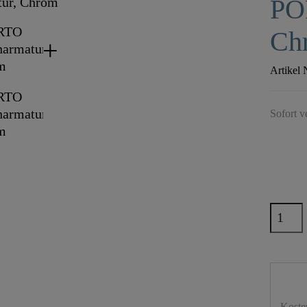
PO
Ch
Artikel 
Sofort v
Koste