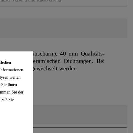
d ist eine geräuscharme 40 mm Qualitäts-
anglebigen, keramischen Dichtungen. Bei
 Medien
 selbständig gewechselt werden.
 Informationen
ysen weiter.
 Sie ihnen
timmen Sie der
 zu? Sie