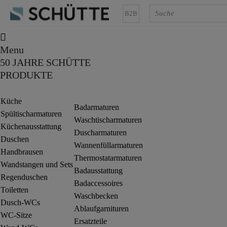
B2B
Menu
50 JAHRE SCHÜTTE
PRODUKTE
Küche
Badarmaturen
Spültischarmaturen
Waschtischarmaturen
Küchenausstattung
Duscharmaturen
Duschen
Wannenfüllarmaturen
Handbrausen
Thermostatarmaturen
Wandstangen und Sets
Badausstattung
Regenduschen
Badaccessoires
Toiletten
Waschbecken
Dusch-WCs
Ablaufgarnituren
WC-Sitze
Ersatzteile