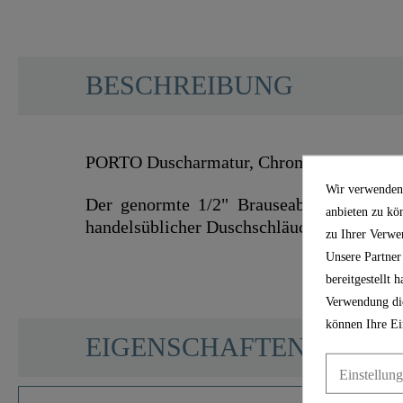
BESCHREIBUNG
PORTO Duscharmatur, Chrom - 77440
Wir verwenden 
Der genormte 1/2" Brauseabgang ermögli
anbieten zu kö
handelsüblicher Duschschläuche.
zu Ihrer Verwe
Unsere Partner
bereitgestellt
Verwendung die
können Ihre Ei
SCHÜTTE
EIGENSCHAFTEN
Einstellun