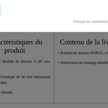
Chromé
0,8 Kg
Politique de confidentiali
18,0 Cm
9,5 Cm
ctéristiques du
Contenu de la li
produit
• Robinet de douche PORTO, c
e flexible de douche ½ (Ø env.
• Instructions de montage détaill
céramique de 40 mm silencieuse
eable
t chromé