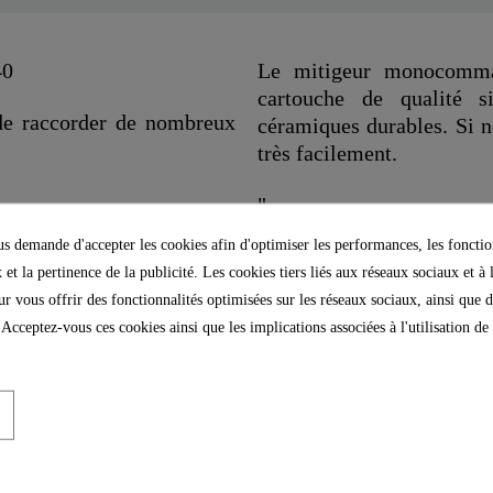
40
Le mitigeur monocomma
cartouche de qualité 
de raccorder de nombreux
céramiques durables. Si n
très facilement.
"
 demande d'accepter les cookies afin d'optimiser les performances, les fonctio
 et la pertinence de la publicité. Les cookies tiers liés aux réseaux sociaux et à 
our vous offrir des fonctionnalités optimisées sur les réseaux sociaux, ainsi que d
 Acceptez-vous ces cookies ainsi que les implications associées à l'utilisation d
Laiton UBA