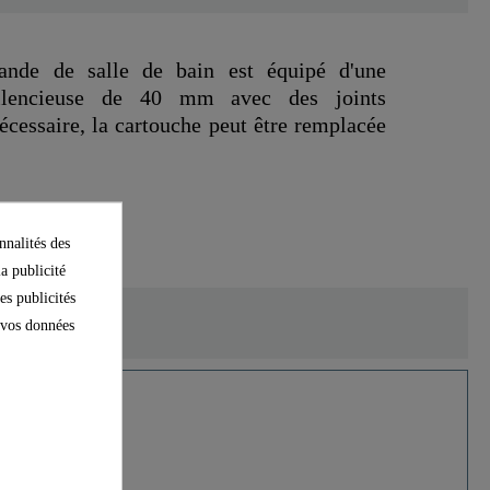
nde de salle de bain est équipé d'une
silencieuse de 40 mm avec des joints
écessaire, la cartouche peut être remplacée
nnalités des
la publicité
es publicités
e vos données