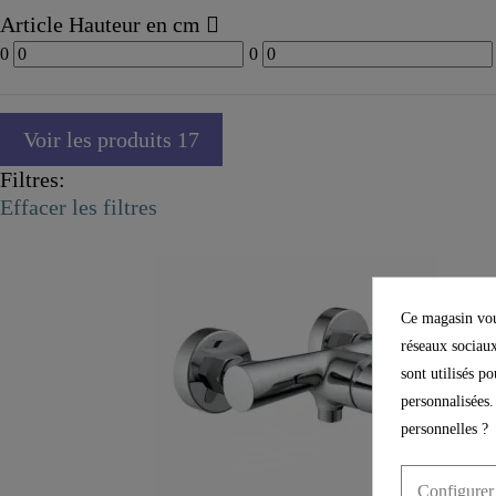
Article Hauteur en cm
0
0
Voir les produits
17
Filtres:
Effacer les filtres
Ce magasin vous
réseaux sociaux
sont utilisés p
personnalisées.
personnelles ?
Configurer