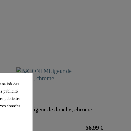
nnalités des
la publicité
es publicités
e vos données
BATONI Mitigeur de douche, chrome
56,99 €