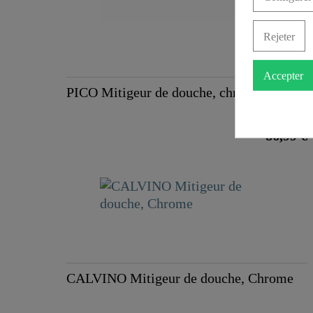
Rejeter
Accepter
PICO Mitigeur de douche, chrome
86,99 €
CALVINO Mitigeur de douche, Chrome