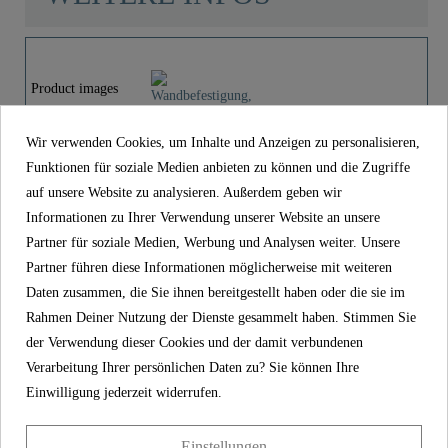
Material
Edelstahl SUS 201
Product images
Farbe
Chrom
Wir verwenden Cookies, um Inhalte und Anzeigen zu personalisieren,
Gewicht
0,1 Kg
Wandbefestigung, Edelstahl - 00302
Funktionen für soziale Medien anbieten zu können und die Zugriffe
auf unsere Website zu analysieren. Außerdem geben wir
15,99 €
Breite
4,0 Cm
Preis
Informationen zu Ihrer Verwendung unserer Website an unsere
inkl. MwSt.
Partner für soziale Medien, Werbung und Analysen weiter. Unsere
Artikel-Nr
00302
Höhe
0,1 Cm
Partner führen diese Informationen möglicherweise mit weiteren
Daten zusammen, die Sie ihnen bereitgestellt haben oder die sie im
Material
Edelstahl SUS 201
Rahmen Deiner Nutzung der Dienste gesammelt haben. Stimmen Sie
Länge
82,0 Cm
Farbe
Chrom
der Verwendung dieser Cookies und der damit verbundenen
Verarbeitung Ihrer persönlichen Daten zu? Sie können Ihre
Gewicht
0,1 kg
Einwilligung jederzeit widerrufen.
Breite
4,0 cm
Höhe
0,1 cm
Einstellungen