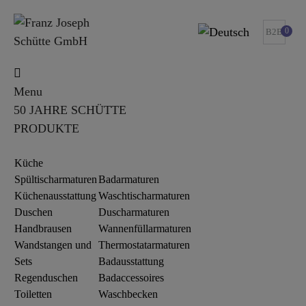
0
B2B
Menu
50 JAHRE SCHÜTTE
PRODUKTE
Küche
Spültischarmaturen
Badarmaturen
Küchenausstattung
Waschtischarmaturen
Duschen
Duscharmaturen
Handbrausen
Wannenfüllarmaturen
Wandstangen und
Thermostatarmaturen
Sets
Badausstattung
Regenduschen
Badaccessoires
Toiletten
Waschbecken