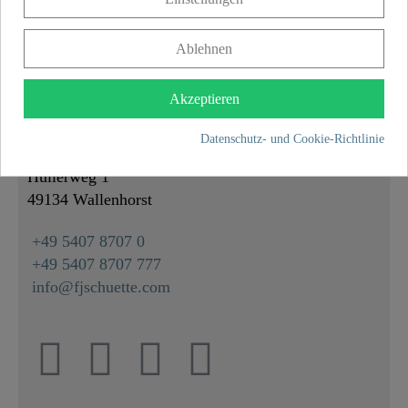
Länge
82,0 cm
Ablehnen
Akzeptieren
KONTAKT
Datenschutz- und Cookie-Richtlinie
Franz Joseph Schütte GmbH
Hullerweg 1
49134 Wallenhorst
+49 5407 8707 0
+49 5407 8707 777
info@fjschuette.com