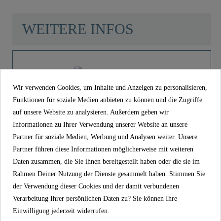
WEITERE INFOS
Material
Messing
Farbe
Chrom
Wir verwenden Cookies, um Inhalte und Anzeigen zu personalisieren,
Product images
Funktionen für soziale Medien anbieten zu können und die Zugriffe
Gewicht
0,0 Kg
auf unsere Website zu analysieren. Außerdem geben wir
Informationen zu Ihrer Verwendung unserer Website an unsere
Länge
30,0 Cm
Partner für soziale Medien, Werbung und Analysen weiter. Unsere
Ventilstopfenkette mit Kontergewicht,
Chrom, 300 mm..
Partner führen diese Informationen möglicherweise mit weiteren
Daten zusammen, die Sie ihnen bereitgestellt haben oder die sie im
15,99 €
Rahmen Deiner Nutzung der Dienste gesammelt haben. Stimmen Sie
Preis
inkl. MwSt.
der Verwendung dieser Cookies und der damit verbundenen
Artikel-Nr
01650
Verarbeitung Ihrer persönlichen Daten zu? Sie können Ihre
Einwilligung jederzeit widerrufen.
Material
Messing