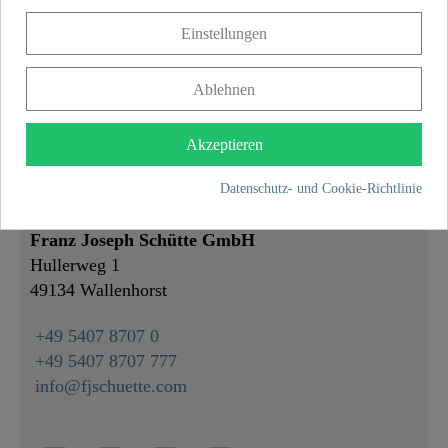
Farbe
Chrom
Einstellungen
Gewicht
0,0 kg
Ablehnen
Länge
30,0 cm
Akzeptieren
Datenschutz- und Cookie-Richtlinie
KONTAKT
Franz Joseph Schütte GmbH
Hullerweg 1
49134 Wallenhorst
+49 5407 8707 0
+49 5407 8707 777
info@fjschuette.com