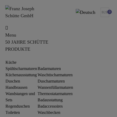
0
B2B
Menu
50 JAHRE SCHÜTTE
PRODUKTE
Küche
Spültischarmaturen
Badarmaturen
Küchenausstattung
Waschtischarmaturen
Duschen
Duscharmaturen
Handbrausen
Wannenfüllarmaturen
Wandstangen und
Thermostatarmaturen
Sets
Badausstattung
Regenduschen
Badaccessoires
Toiletten
Waschbecken