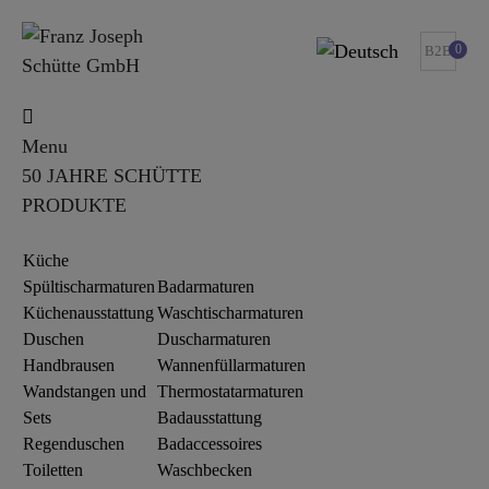
0
B2B
Menu
50 JAHRE SCHÜTTE
PRODUKTE
Küche
Spültischarmaturen
Badarmaturen
Küchenausstattung
Waschtischarmaturen
Duschen
Duscharmaturen
Handbrausen
Wannenfüllarmaturen
Wandstangen und
Thermostatarmaturen
Sets
Badausstattung
Regenduschen
Badaccessoires
Toiletten
Waschbecken