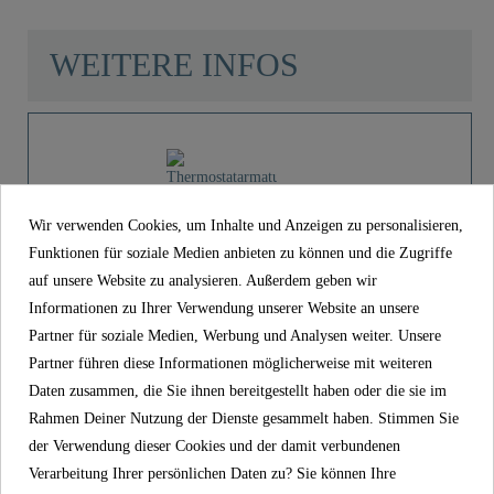
WEITERE INFOS
Material
UBA Messing
Farbe
Schwarz Matt
Product images
Wir verwenden Cookies, um Inhalte und Anzeigen zu personalisieren,
Gewicht
1,4 Kg
Funktionen für soziale Medien anbieten zu können und die Zugriffe
auf unsere Website zu analysieren. Außerdem geben wir
Thermostatarmatur mit Verbinder,
Breite
6,7 Cm
Informationen zu Ihrer Verwendung unserer Website an unsere
Schwarz matt - 021..
Partner für soziale Medien, Werbung und Analysen weiter. Unsere
149,99 €
Höhe
6,0 Cm
Partner führen diese Informationen möglicherweise mit weiteren
Preis
inkl. MwSt.
Daten zusammen, die Sie ihnen bereitgestellt haben oder die sie im
Rahmen Deiner Nutzung der Dienste gesammelt haben. Stimmen Sie
Artikel-Nr
02155
Länge
26,6 Cm
der Verwendung dieser Cookies und der damit verbundenen
Material
UBA Messing
Verarbeitung Ihrer persönlichen Daten zu? Sie können Ihre