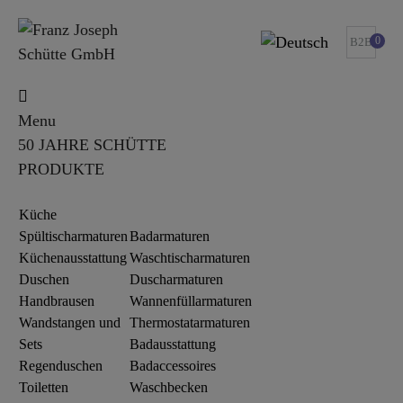
0
B2B
Menu
50 JAHRE SCHÜTTE
PRODUKTE
Küche
Spültischarmaturen
Badarmaturen
Küchenausstattung
Waschtischarmaturen
Duschen
Duscharmaturen
Handbrausen
Wannenfüllarmaturen
Wandstangen und
Thermostatarmaturen
Sets
Badausstattung
Regenduschen
Badaccessoires
Toiletten
Waschbecken