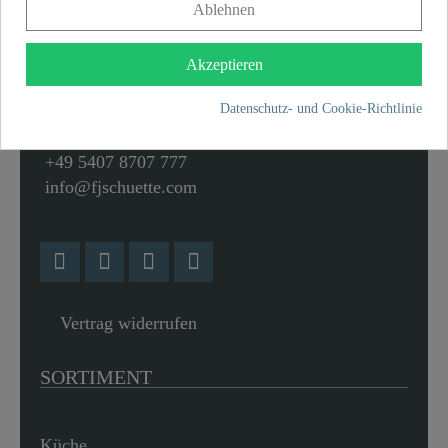
Ablehnen
Franz Joseph Schütte GmbH
Hullerweg 1
Akzeptieren
49134 Wallenhorst
Datenschutz- und Cookie-Richtlinie
+49 5407 8707 0
+49 5407 8707 777
info@fjschuette.com
Vertrag widerrufen
SORTIMENT
Küche