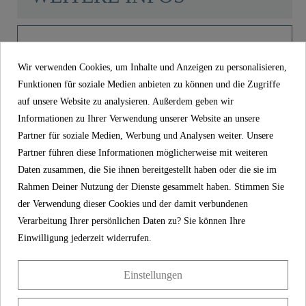
Farbe
Schwarz
Product images
Gewicht
0,0 Kg
Wir verwenden Cookies, um Inhalte und Anzeigen zu personalisieren,
Funktionen für soziale Medien anbieten zu können und die Zugriffe
auf unsere Website zu analysieren. Außerdem geben wir
Thermostatablage, Schwarz - 02083
Informationen zu Ihrer Verwendung unserer Website an unsere
Partner für soziale Medien, Werbung und Analysen weiter. Unsere
149,99 €
Preis
inkl. MwSt.
Partner führen diese Informationen möglicherweise mit weiteren
Daten zusammen, die Sie ihnen bereitgestellt haben oder die sie im
Artikel-Nr
02083
Rahmen Deiner Nutzung der Dienste gesammelt haben. Stimmen Sie
Farbe
Schwarz
der Verwendung dieser Cookies und der damit verbundenen
Verarbeitung Ihrer persönlichen Daten zu? Sie können Ihre
Gewicht
0,0 kg
Einwilligung jederzeit widerrufen.
Einstellungen
KONTAKT