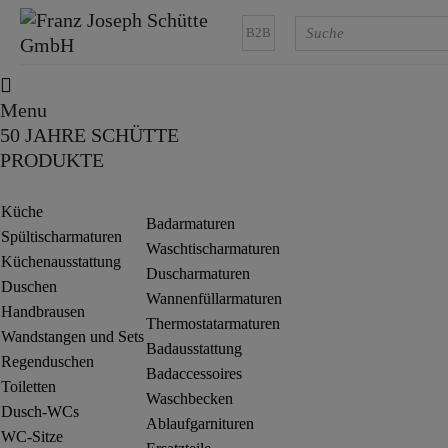
B2B
Menu
50 JAHRE SCHÜTTE
PRODUKTE
Küche
Badarmaturen
Spültischarmaturen
Waschtischarmaturen
Küchenausstattung
Duscharmaturen
Duschen
Wannenfüllarmaturen
Handbrausen
Thermostatarmaturen
Wandstangen und Sets
Badausstattung
Regenduschen
Badaccessoires
Toiletten
Waschbecken
Dusch-WCs
Ablaufgarnituren
WC-Sitze