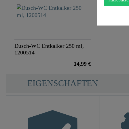
Dusch-WC Entkalker 250 ml,
1200514
14,99 €
EIGENSCHAFTEN