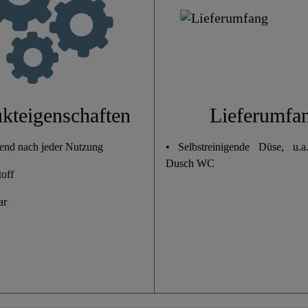
kteigenschaften
Lieferumfa
gend nach jeder Nutzung
• Selbstreinigende Düse, u.a
Dusch WC
toff
ar