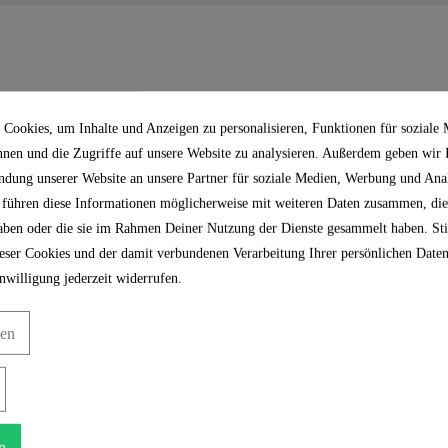
Kunststoff
Weiß
Cookies, um Inhalte und Anzeigen zu personalisieren, Funktionen für soziale
nnen und die Zugriffe auf unsere Website zu analysieren. Außerdem geben wir
0,0 Kg
ndung unserer Website an unsere Partner für soziale Medien, Werbung und Anal
 führen diese Informationen möglicherweise mit weiteren Daten zusammen, die
 haben oder die sie im Rahmen Deiner Nutzung der Dienste gesammelt haben. S
ser Cookies und der damit verbundenen Verarbeitung Ihrer persönlichen Daten
nwilligung jederzeit widerrufen.
gen
n