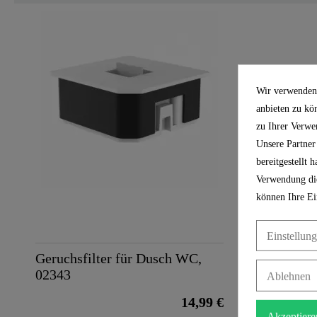
Material
Farbe
Wir verwenden 
anbieten zu kö
Gewicht
zu Ihrer Verwe
Unsere Partner
bereitgestellt
Verwendung die
können Ihre Ei
Einstellun
Geruchsfilter für Dusch WC,
02343
Ablehnen
14,99 €
Akzeptiere