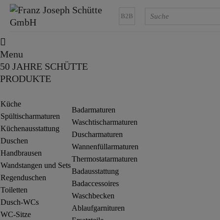
B2B
Menu
50 JAHRE SCHÜTTE
PRODUKTE
Küche
Badarmaturen
Spültischarmaturen
Waschtischarmaturen
Küchenausstattung
Duscharmaturen
Duschen
Wannenfüllarmaturen
Handbrausen
Thermostatarmaturen
Wandstangen und Sets
Badausstattung
Regenduschen
Badaccessoires
Toiletten
Waschbecken
Dusch-WCs
Ablaufgarnituren
WC-Sitze