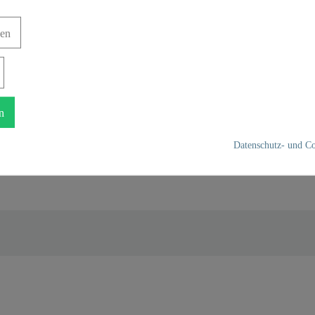
Koste
gen
n
Datenschutz- und Co
Edelstahl SUS 201
Chrom