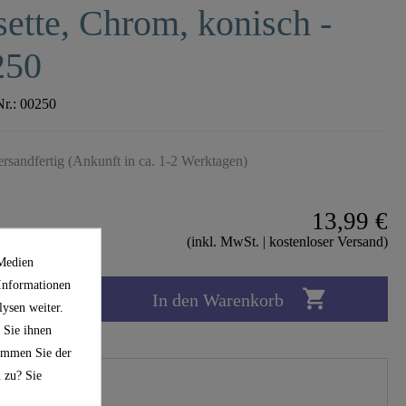
ette, Chrom, konisch -
250
Nr.:
00250
ersandfertig (Ankunft in ca. 1-2 Werktagen)
13,99 €
(inkl. MwSt. | kostenloser Versand)
 Medien
 Informationen

In den Warenkorb
ysen weiter.
 Sie ihnen
timmen Sie der
 zu? Sie