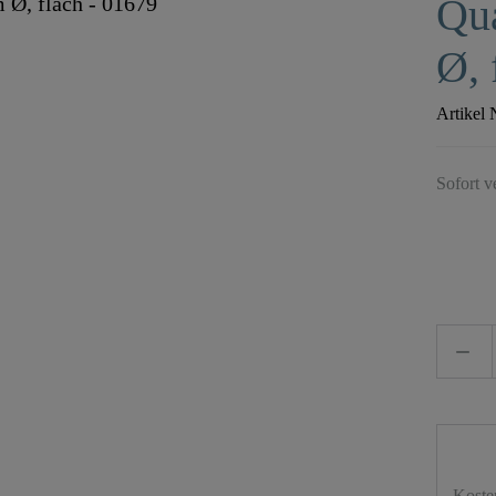
Qua
Ø, 
Artikel 
Sofort v
Koste