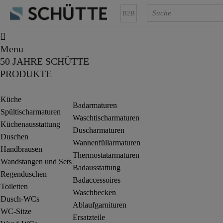
B2B
Menu
50 JAHRE SCHÜTTE
PRODUKTE
Küche
Badarmaturen
Spültischarmaturen
Waschtischarmaturen
Küchenausstattung
Duscharmaturen
Duschen
Wannenfüllarmaturen
Handbrausen
Thermostatarmaturen
Wandstangen und Sets
Badausstattung
Regenduschen
Badaccessoires
Toiletten
Waschbecken
Dusch-WCs
Ablaufgarnituren
WC-Sitze
Ersatzteile