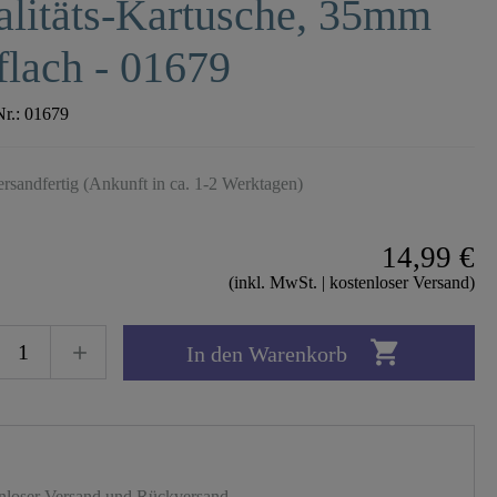
litäts-Kartusche, 35mm
flach - 01679
Nr.:
01679
ersandfertig (Ankunft in ca. 1-2 Werktagen)
14,99 €
(inkl. MwSt. | kostenloser Versand)

In den Warenkorb
nloser Versand und Rückversand