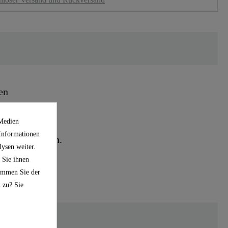
en
 Medien
 Informationen
chung möglich.
ysen weiter.
 Sie ihnen
timmen Sie der
 zu? Sie