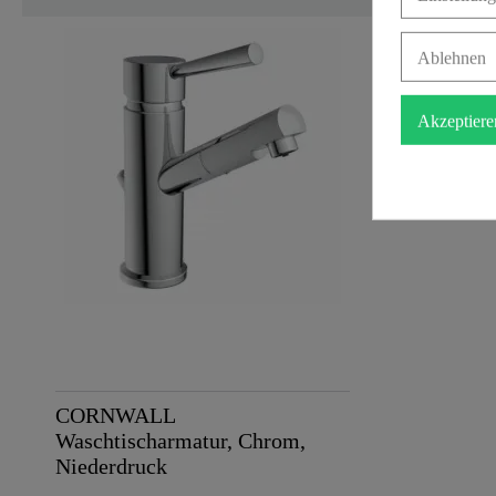
Gewicht
Ablehnen
Akzeptiere
CORNWALL
Waschtischarmatur, Chrom,
Niederdruck