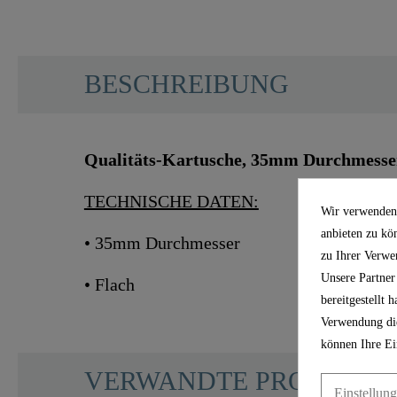
BESCHREIBUNG
Qualitäts-Kartusche, 35mm Durchmesser
TECHNISCHE DATEN:
Wir verwenden 
anbieten zu kö
• 35mm Durchmesser
zu Ihrer Verwe
Unsere Partner
• Flach
bereitgestellt
Verwendung die
können Ihre Ei
VERWANDTE PRODUKT
Einstellun