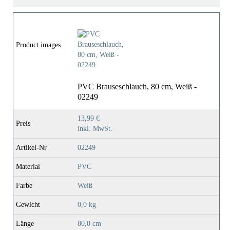
Material
PVC
Farbe
Weiß
Product images
Gewicht
0,0 Kg
PVC Brauseschlauch, 80 cm, Weiß -
02249
Länge
80,0 Cm
13,99 €
Preis
inkl. MwSt.
Artikel-Nr
02249
Material
PVC
Farbe
Weiß
Gewicht
0,0 kg
Länge
80,0 cm