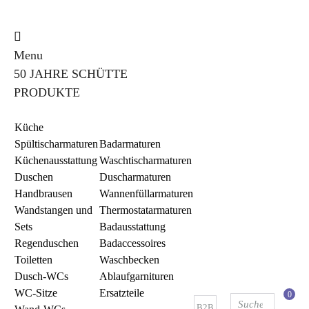
Menu
50 JAHRE SCHÜTTE
PRODUKTE
Küche
Spültischarmaturen
Badarmaturen
Küchenausstattung
Waschtischarmaturen
Duschen
Duscharmaturen
Handbrausen
Wannenfüllarmaturen
Wandstangen und
Thermostatarmaturen
Sets
Badausstattung
Regenduschen
Badaccessoires
Toiletten
Waschbecken
Dusch-WCs
Ablaufgarnituren
WC-Sitze
Ersatzteile
0
B2B