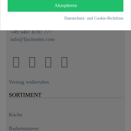
Hullerweg 1
Akzeptieren
49134 Wallenhorst
Datenschutz- und Cookie-Richtlinie
+49 5407 8707 0
+49 5407 8707 777
info@fjschuette.com
Vertrag widerrufen
SORTIMENT
Küche
Badarmaturen