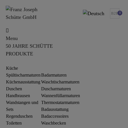
0
B2B
Menu
50 JAHRE SCHÜTTE
PRODUKTE
Küche
Spültischarmaturen
Badarmaturen
Küchenausstattung
Waschtischarmaturen
Duschen
Duscharmaturen
Handbrausen
Wannenfüllarmaturen
Wandstangen und
Thermostatarmaturen
Sets
Badausstattung
Regenduschen
Badaccessoires
Toiletten
Waschbecken