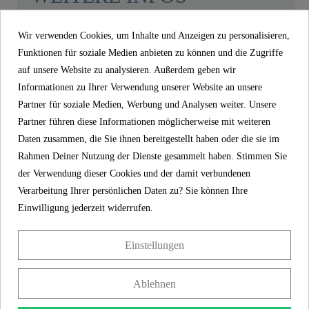
Gewicht
0,0 Kg
Wir verwenden Cookies, um Inhalte und Anzeigen zu personalisieren,
Funktionen für soziale Medien anbieten zu können und die Zugriffe
Product images
auf unsere Website zu analysieren. Außerdem geben wir
Informationen zu Ihrer Verwendung unserer Website an unsere
Partner für soziale Medien, Werbung und Analysen weiter. Unsere
Puffer für Dusch WC Aufsatz - 02375
Partner führen diese Informationen möglicherweise mit weiteren
Daten zusammen, die Sie ihnen bereitgestellt haben oder die sie im
15,99 €
Preis
inkl. MwSt.
Rahmen Deiner Nutzung der Dienste gesammelt haben. Stimmen Sie
der Verwendung dieser Cookies und der damit verbundenen
Artikel-Nr
02375
Verarbeitung Ihrer persönlichen Daten zu? Sie können Ihre
Gewicht
0,0 kg
Einwilligung jederzeit widerrufen.
Einstellungen
KONTAKT
Ablehnen
Franz Joseph Schütte GmbH