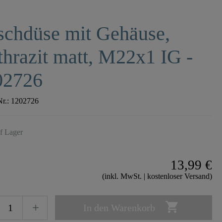
schdüse mit Gehäuse,
hrazit matt, M22x1 IG -
02726
Nr.:
1202726
f Lager
13,99 €
(inkl. MwSt. | kostenloser Versand)

In den Warenkorb