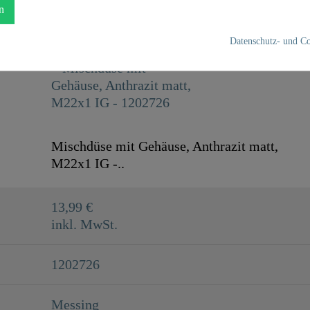
n
Messing
Datenschutz- und Co
Anthrazit Matt
0,0 Kg
Mischdüse mit Gehäuse, Anthrazit matt,
M22x1 IG -..
13,99 €
inkl. MwSt.
1202726
Messing