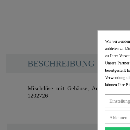
Wir verwenden 
anbieten zu kö
zu Ihrer Verwe
BESCHREIBUNG
Unsere Partner
bereitgestellt
Verwendung die
können Ihre Ei
Mischdüse mit Gehäuse, Anthrazit mat
1202726
Einstellun
Ablehnen