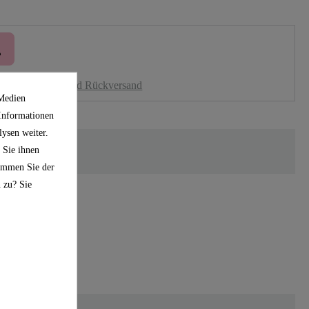
nloser Versand und Rückversand
 Medien
 Informationen
ysen weiter.
 Sie ihnen
timmen Sie der
 zu? Sie