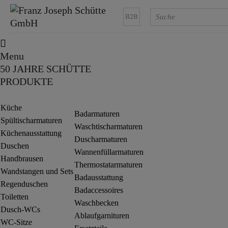
B2B
Menu
50 JAHRE SCHÜTTE
PRODUKTE
Küche
Badarmaturen
Spültischarmaturen
Waschtischarmaturen
Küchenausstattung
Duscharmaturen
Duschen
Wannenfüllarmaturen
Handbrausen
Thermostatarmaturen
Wandstangen und Sets
Badausstattung
Regenduschen
Badaccessoires
Toiletten
Waschbecken
Dusch-WCs
Ablaufgarnituren
WC-Sitze