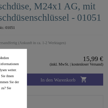
schdüse, M24x1 AG, mit
chdüsenschlüssel - 01051
Nr.:
01051
ersandfertig (Ankunft in ca. 1-2 Werktagen)
15,99 €
 Medien
 Informationen
(inkl. MwSt. | kostenloser Versand)
ysen weiter.
 Sie ihnen

In den Warenkorb
timmen Sie der
 zu? Sie