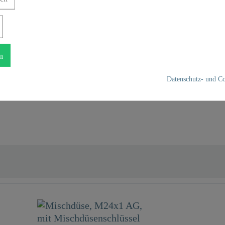
Koste
n
Datenschutz- und Co
üssel - 01051 - 01051
0,0 Kg