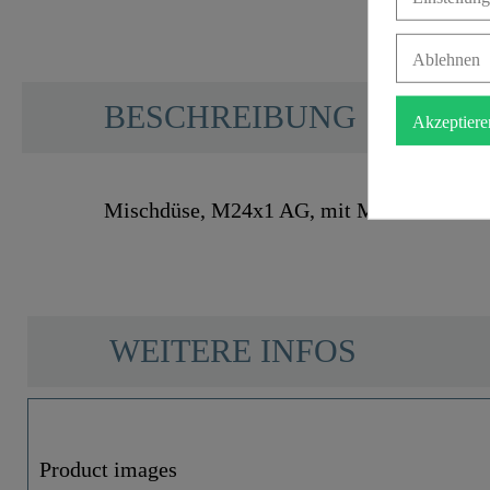
Ablehnen
BESCHREIBUNG
Akzeptiere
Mischdüse, M24x1 AG, mit Mischdüsenschl
WEITERE INFOS
Gewicht
Product images