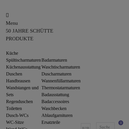
Menu
50 JAHRE SCHÜTTE
PRODUKTE
Küche
Spültischarmaturen
Badarmaturen
Küchenausstattung
Waschtischarmaturen
Duschen
Duscharmaturen
Handbrausen
Wannenfüllarmaturen
Wandstangen und
Thermostatarmaturen
Sets
Badausstattung
Regenduschen
Badaccessoires
Toiletten
Waschbecken
Dusch-WCs
Ablaufgarnituren
WC-Sitze
Ersatzteile
0
B2B