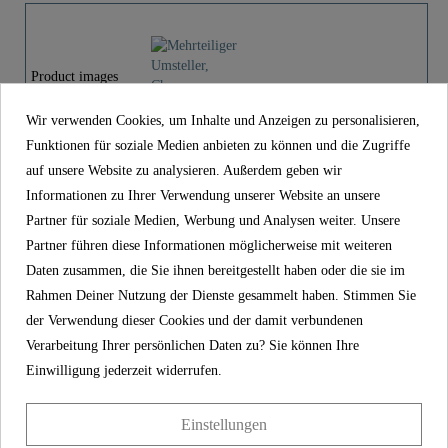
Material
UBA Messing
Farbe
Chrom
Product images
Gewicht
0,0 Kg
Wir verwenden Cookies, um Inhalte und Anzeigen zu personalisieren,
Funktionen für soziale Medien anbieten zu können und die Zugriffe
Mehrteiliger Umsteller, Chrom,
auf unsere Website zu analysieren. Außerdem geben wir
Länge
8,0 Cm
Automatik - 01654
Informationen zu Ihrer Verwendung unserer Website an unsere
Partner für soziale Medien, Werbung und Analysen weiter. Unsere
15,99 €
Preis
Partner führen diese Informationen möglicherweise mit weiteren
inkl. MwSt.
Daten zusammen, die Sie ihnen bereitgestellt haben oder die sie im
Artikel-Nr
01654
Rahmen Deiner Nutzung der Dienste gesammelt haben. Stimmen Sie
der Verwendung dieser Cookies und der damit verbundenen
Material
UBA Messing
Verarbeitung Ihrer persönlichen Daten zu? Sie können Ihre
Farbe
Chrom
Einwilligung jederzeit widerrufen.
Gewicht
0,0 kg
Einstellungen
Länge
8,0 cm