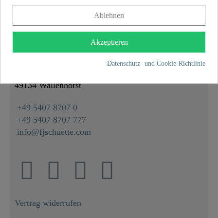
Ablehnen
KONTAKT
Akzeptieren
Franz Joseph Schütte GmbH
Datenschutz- und Cookie-Richtlinie
Hullerweg 1
49134 Wallenhorst
+49 5407 8707 0
+49 5407 8707 777
info@fjschuette.com
Vertrag widerrufen