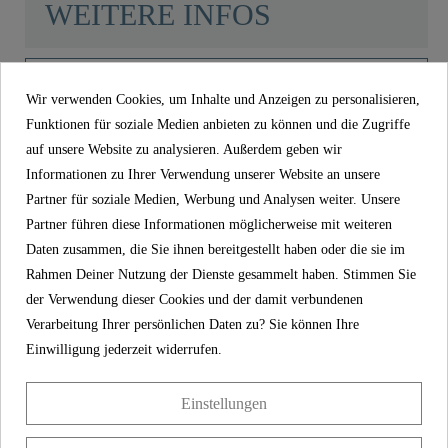
WEITERE INFOS
Material
ABS (außen) / POM
(innen)
Wir verwenden Cookies, um Inhalte und Anzeigen zu personalisieren,
Product images
Funktionen für soziale Medien anbieten zu können und die Zugriffe
Farbe
Chrom
auf unsere Website zu analysieren. Außerdem geben wir
Informationen zu Ihrer Verwendung unserer Website an unsere
Kopfbrause, Chrom/Hellgrau - 02320
Partner für soziale Medien, Werbung und Analysen weiter. Unsere
Gewicht
0,8 Kg
Partner führen diese Informationen möglicherweise mit weiteren
72,99 €
Preis
inkl. MwSt.
Daten zusammen, die Sie ihnen bereitgestellt haben oder die sie im
Rahmen Deiner Nutzung der Dienste gesammelt haben. Stimmen Sie
Artikel-Nr
02320
der Verwendung dieser Cookies und der damit verbundenen
Material
ABS (außen) / POM (innen)
Verarbeitung Ihrer persönlichen Daten zu? Sie können Ihre
Einwilligung jederzeit widerrufen.
Farbe
Chrom
Gewicht
0,8 kg
Einstellungen