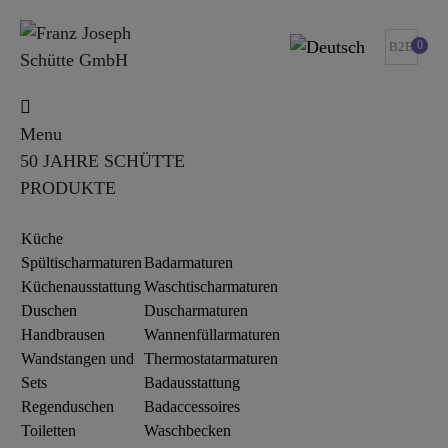
0
B2B
Menu
50 JAHRE SCHÜTTE
PRODUKTE
Küche
Spültischarmaturen
Badarmaturen
Küchenausstattung
Waschtischarmaturen
Duschen
Duscharmaturen
Handbrausen
Wannenfüllarmaturen
Wandstangen und
Thermostatarmaturen
Sets
Badausstattung
Regenduschen
Badaccessoires
Toiletten
Waschbecken