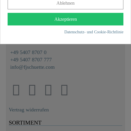
Ablehnen
KONTAKT
Akzeptieren
Franz Joseph Schütte GmbH
Hullerweg 1
Datenschutz- und Cookie-Richtlinie
49134 Wallenhorst
+49 5407 8707 0
+49 5407 8707 777
info@fjschuette.com
Vertrag widerrufen
SORTIMENT