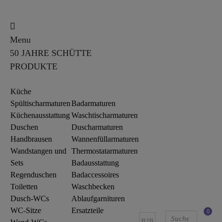
Menu
50 JAHRE SCHÜTTE
PRODUKTE
Küche
Spültischarmaturen
Badarmaturen
Küchenausstattung
Waschtischarmaturen
Duschen
Duscharmaturen
Handbrausen
Wannenfüllarmaturen
Wandstangen und
Thermostatarmaturen
Sets
Badausstattung
Regenduschen
Badaccessoires
Toiletten
Waschbecken
Dusch-WCs
Ablaufgarnituren
WC-Sitze
Ersatzteile
0
B2B