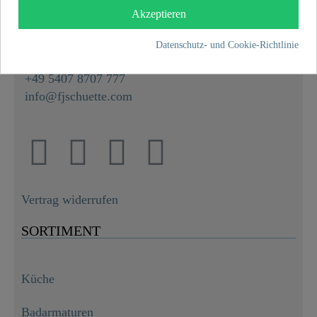
Hullerweg 1
Akzeptieren
49134 Wallenhorst
Datenschutz- und Cookie-Richtlinie
+49 5407 8707 0
+49 5407 8707 777
info@fjschuette.com
Vertrag widerrufen
SORTIMENT
Küche
Badarmaturen