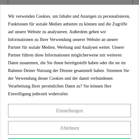
Product images
Farbe
Chrom
Wir verwenden Cookies, um Inhalte und Anzeigen zu personalisieren,
Funktionen für soziale Medien anbieten zu können und die Zugriffe
Kopfbrause, Chrom - 02013
Gewicht
0,6 Kg
auf unsere Website zu analysieren. Außerdem geben wir
Informationen zu Ihrer Verwendung unserer Website an unsere
44,99 €
Preis
inkl. MwSt.
Partner für soziale Medien, Werbung und Analysen weiter. Unsere
Partner führen diese Informationen möglicherweise mit weiteren
Artikel-Nr
02013
Daten zusammen, die Sie ihnen bereitgestellt haben oder die sie im
Material
Edelstahl SUS 304
Rahmen Deiner Nutzung der Dienste gesammelt haben. Stimmen Sie
der Verwendung dieser Cookies und der damit verbundenen
Farbe
Chrom
Verarbeitung Ihrer persönlichen Daten zu? Sie können Ihre
Gewicht
0,6 kg
Einwilligung jederzeit widerrufen.
Einstellungen
KONTAKT
Ablehnen
Franz Joseph Schütte GmbH