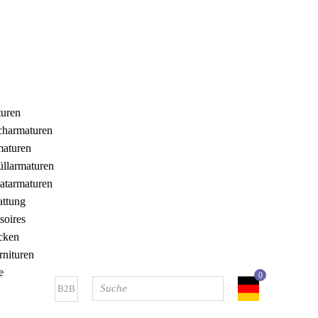
uren
charmaturen
aturen
llarmaturen
atarmaturen
attung
soires
cken
rnituren
e
0
B2B