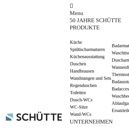
Menu
50 JAHRE SCHÜTTE
PRODUKTE
Küche
Badarmat
Spültischarmaturen
Waschtis
Küchenausstattung
Duscharm
Duschen
Wannenfü
Handbrausen
Thermost
Wandstangen und Sets
Badausst
Regenduschen
Badacces
Toiletten
Waschbe
Dusch-WCs
Ablaufga
WC-Sitze
Ersatzteil
Wand-WCs
UNTERNEHMEN