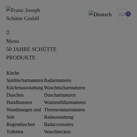
0
B2B
Menu
50 JAHRE SCHÜTTE
PRODUKTE
Küche
Spültischarmaturen
Badarmaturen
Küchenausstattung
Waschtischarmaturen
Duschen
Duscharmaturen
Handbrausen
Wannenfüllarmaturen
Wandstangen und
Thermostatarmaturen
Sets
Badausstattung
Regenduschen
Badaccessoires
Toiletten
Waschbecken