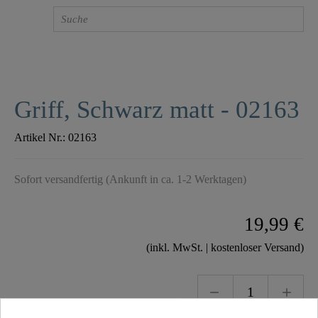
Griff, Schwarz matt - 02163
Artikel Nr.:
02163
Sofort versandfertig (Ankunft in ca. 1-2 Werktagen)
19,99 €
(inkl. MwSt. | kostenloser Versand)