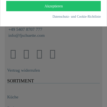
Franz Joseph Schütte GmbH
Akzeptieren
Hullerweg 1
49134 Wallenhorst
Datenschutz- und Cookie-Richtlinie
+49 5407 8707 0
+49 5407 8707 777
info@fjschuette.com
Vertrag widerrufen
SORTIMENT
Küche