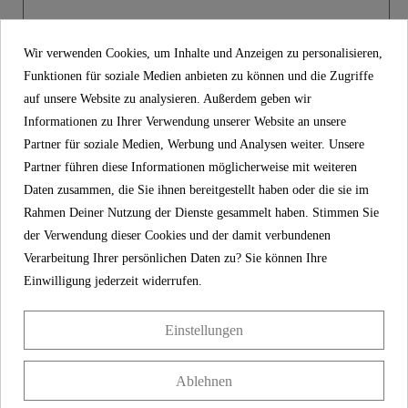
Material
Zink
Product images
Farbe
Chrom
Wir verwenden Cookies, um Inhalte und Anzeigen zu personalisieren,
Funktionen für soziale Medien anbieten zu können und die Zugriffe
Griff, Chrom - 01539
auf unsere Website zu analysieren. Außerdem geben wir
Gewicht
0,0 Kg
Informationen zu Ihrer Verwendung unserer Website an unsere
19,99 €
Preis
Partner für soziale Medien, Werbung und Analysen weiter. Unsere
inkl. MwSt.
Partner führen diese Informationen möglicherweise mit weiteren
Artikel-Nr
01539
Daten zusammen, die Sie ihnen bereitgestellt haben oder die sie im
Rahmen Deiner Nutzung der Dienste gesammelt haben. Stimmen Sie
Material
Zink
der Verwendung dieser Cookies und der damit verbundenen
Farbe
Chrom
Verarbeitung Ihrer persönlichen Daten zu? Sie können Ihre
Einwilligung jederzeit widerrufen.
Gewicht
0,0 kg
Einstellungen
KONTAKT
Ablehnen