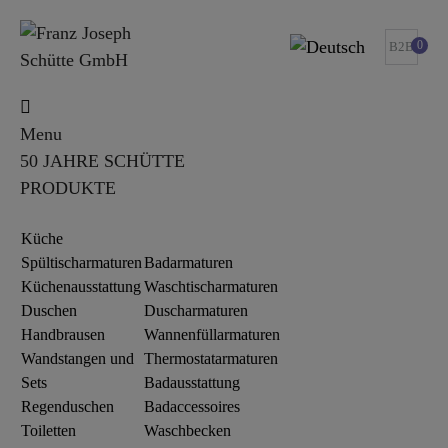
0
B2B
Menu
50 JAHRE SCHÜTTE
PRODUKTE
Küche
Spültischarmaturen
Badarmaturen
Küchenausstattung
Waschtischarmaturen
Duschen
Duscharmaturen
Handbrausen
Wannenfüllarmaturen
Wandstangen und
Thermostatarmaturen
Sets
Badausstattung
Regenduschen
Badaccessoires
Toiletten
Waschbecken