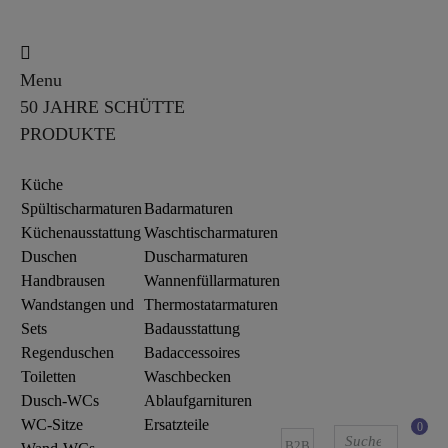
Menu
50 JAHRE SCHÜTTE
PRODUKTE
Küche
Spültischarmaturen
Badarmaturen
Küchenausstattung
Waschtischarmaturen
Duschen
Duscharmaturen
Handbrausen
Wannenfüllarmaturen
Wandstangen und
Thermostatarmaturen
Sets
Badausstattung
Regenduschen
Badaccessoires
Toiletten
Waschbecken
Dusch-WCs
Ablaufgarnituren
WC-Sitze
Ersatzteile
0
B2B