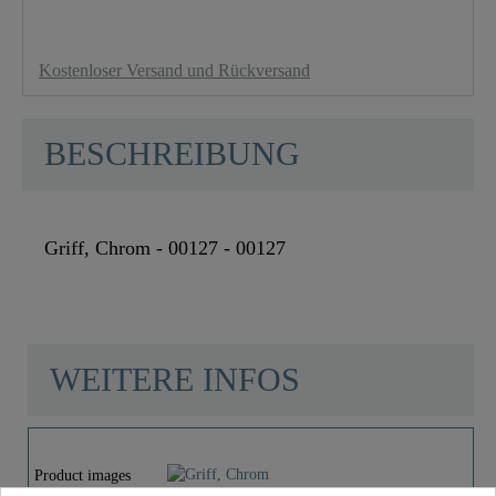
Kostenloser Versand und Rückversand
BESCHREIBUNG
Griff, Chrom - 00127 - 00127
WEITERE INFOS
Material
Zink
Product images