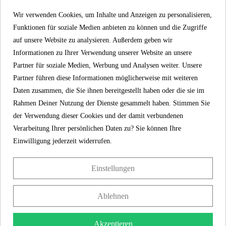
Farbe
Chrom
Wir verwenden Cookies, um Inhalte und Anzeigen zu personalisieren,
Griff, Chrom - 00127
Gewicht
0,0 Kg
Funktionen für soziale Medien anbieten zu können und die Zugriffe
auf unsere Website zu analysieren. Außerdem geben wir
19,99 €
Preis
Informationen zu Ihrer Verwendung unserer Website an unsere
inkl. MwSt.
Partner für soziale Medien, Werbung und Analysen weiter. Unsere
Artikel-Nr
00127
Partner führen diese Informationen möglicherweise mit weiteren
Material
Zink
Daten zusammen, die Sie ihnen bereitgestellt haben oder die sie im
Rahmen Deiner Nutzung der Dienste gesammelt haben. Stimmen Sie
Farbe
Chrom
der Verwendung dieser Cookies und der damit verbundenen
Gewicht
0,0 kg
Verarbeitung Ihrer persönlichen Daten zu? Sie können Ihre
Einwilligung jederzeit widerrufen.
Einstellungen
KONTAKT
Ablehnen
Franz Joseph Schütte GmbH
Hullerweg 1
49134 Wallenhorst
Akzeptieren