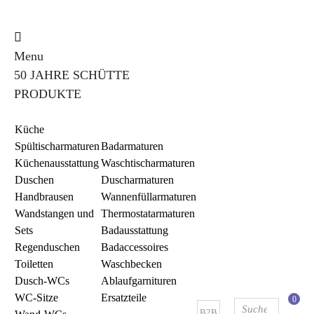
Menu
50 JAHRE SCHÜTTE
PRODUKTE
Küche
Spültischarmaturen
Badarmaturen
Küchenausstattung
Waschtischarmaturen
Duschen
Duscharmaturen
Handbrausen
Wannenfüllarmaturen
Wandstangen und
Thermostatarmaturen
Sets
Badausstattung
Regenduschen
Badaccessoires
Toiletten
Waschbecken
Dusch-WCs
Ablaufgarnituren
WC-Sitze
Ersatzteile
0
B2B