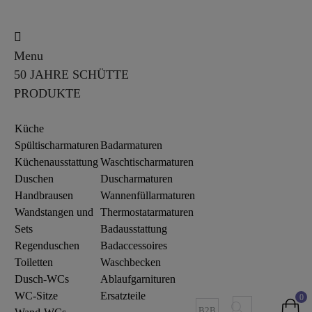
Menu
50 JAHRE SCHÜTTE
PRODUKTE
Küche
Spültischarmaturen
Badarmaturen
Küchenausstattung
Waschtischarmaturen
Duschen
Duscharmaturen
Handbrausen
Wannenfüllarmaturen
Wandstangen und
Thermostatarmaturen
Sets
Badausstattung
Regenduschen
Badaccessoires
Toiletten
Waschbecken
Dusch-WCs
Ablaufgarnituren
WC-Sitze
Ersatzteile
0
B2B