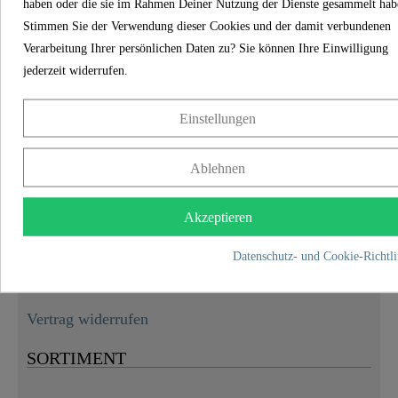
haben oder die sie im Rahmen Deiner Nutzung der Dienste gesammelt hab
KONTAKT
Stimmen Sie der Verwendung dieser Cookies und der damit verbundenen
Verarbeitung Ihrer persönlichen Daten zu? Sie können Ihre Einwilligung
Franz Joseph Schütte GmbH
jederzeit widerrufen.
Hullerweg 1
49134 Wallenhorst
Einstellungen
+49 5407 8707 0
+49 5407 8707 777
Ablehnen
info@fjschuette.com
Akzeptieren
Datenschutz- und Cookie-Richtli
Vertrag widerrufen
SORTIMENT