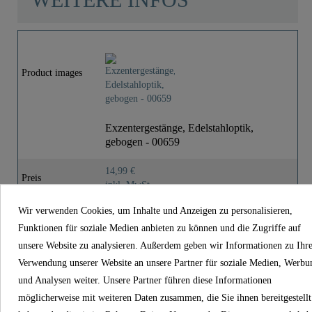
WEITERE INFOS
Farbe
Edelstahloptik
Gewicht
0,0 Kg
Product images
Exzentergestänge, Edelstahloptik,
gebogen - 00659
14,99 €
Preis
inkl. MwSt.
Wir verwenden Cookies, um Inhalte und Anzeigen zu personalisieren,
Artikel-Nr
00659
Funktionen für soziale Medien anbieten zu können und die Zugriffe auf
Farbe
Edelstahloptik
unsere Website zu analysieren. Außerdem geben wir Informationen zu Ihr
Gewicht
0,0 kg
Verwendung unserer Website an unsere Partner für soziale Medien, Werbu
und Analysen weiter. Unsere Partner führen diese Informationen
möglicherweise mit weiteren Daten zusammen, die Sie ihnen bereitgestellt