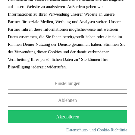
Gewicht
0,2 Kg
auf unsere Website zu analysieren. Außerdem geben wir
Informationen zu Ihrer Verwendung unserer Website an unsere
Länge
150,0 Cm
Partner für soziale Medien, Werbung und Analysen weiter. Unsere
Partner führen diese Informationen möglicherweise mit weiteren
Daten zusammen, die Sie ihnen bereitgestellt haben oder die sie im
Rahmen Deiner Nutzung der Dienste gesammelt haben. Stimmen Sie
der Verwendung dieser Cookies und der damit verbundenen
5 Jahre Garantie
Verarbeitung Ihrer persönlichen Daten zu? Sie können Ihre
Einwilligung jederzeit widerrufen.
Mit der SCHÜTTE-Herstellergarantie von 5 Jahren
(gemäß den Garantiebedingungen) wird langfristige
Einstellungen
Sicherheit und Zufriedenheit gewährleistet. Dieses
verbindliche Versprechen unterstreicht das Engagement für
Vertrauen und Qualität bei jedem Einkauf.
Ablehnen
Produkteigenschaften
Akzeptieren
Datenschutz- und Cookie-Richtlinie
Lieferumfang