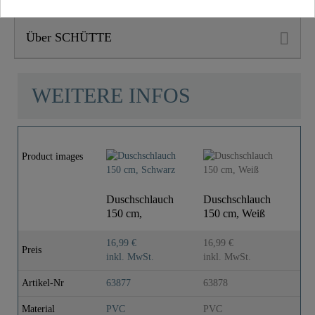
Über SCHÜTTE
WEITERE INFOS
Product images
Duschschlauch
Duschschlauch
150 cm,
150 cm, Weiß
Schwarz
16,99 €
16,99 €
Preis
inkl. MwSt.
inkl. MwSt.
Artikel-Nr
63877
63878
Material
PVC
PVC