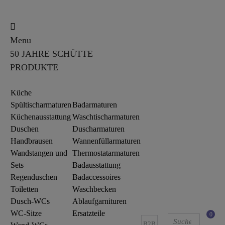
Menu
50 JAHRE SCHÜTTE
PRODUKTE
Küche
Spültischarmaturen
Badarmaturen
Küchenausstattung
Waschtischarmaturen
Duschen
Duscharmaturen
Handbrausen
Wannenfüllarmaturen
Wandstangen und
Thermostatarmaturen
Sets
Badausstattung
Regenduschen
Badaccessoires
Toiletten
Waschbecken
Dusch-WCs
Ablaufgarnituren
WC-Sitze
Ersatzteile
0
B2B