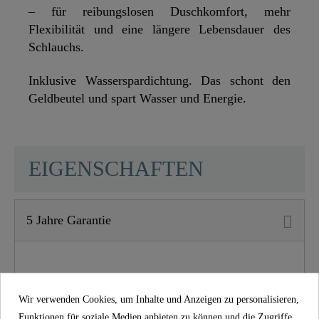
– für reibungslosen Duschkomfort, mehr
Flexibilität und eine längere Lebensdauer des
Schlauchs.
Inklusive Wasserspardichtung. Das schont den
Geldbeutel und spart Wasser und Energie.
SCHÜTTE
EIGENSCHAFTEN
5 Jahre Garantie
Material
PVC
Farbe
Schwarz
Wir verwenden Cookies, um Inhalte und Anzeigen zu personalisieren,
Funktionen für soziale Medien anbieten zu können und die Zugriffe