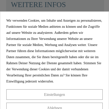
WEITERE INFOS
Gewicht
0,0 Kg
Wir verwenden Cookies, um Inhalte und Anzeigen zu personalisieren,
Funktionen für soziale Medien anbieten zu können und die Zugriffe
Product images
auf unsere Website zu analysieren. Außerdem geben wir
Informationen zu Ihrer Verwendung unserer Website an unsere
Partner für soziale Medien, Werbung und Analysen weiter. Unsere
Dichtungssatz (insg. 4 Dichtungen) -
Partner führen diese Informationen möglicherweise mit weiteren
01507
Daten zusammen, die Sie ihnen bereitgestellt haben oder die sie im
Rahmen Deiner Nutzung der Dienste gesammelt haben. Stimmen Sie
13,99 €
Preis
der Verwendung dieser Cookies und der damit verbundenen
inkl. MwSt.
Verarbeitung Ihrer persönlichen Daten zu? Sie können Ihre
Artikel-Nr
01507
Einwilligung jederzeit widerrufen.
Gewicht
0,0 kg
Einstellungen
Ablehnen