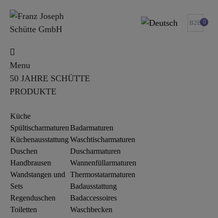
0
B2B
Menu
50 JAHRE SCHÜTTE
PRODUKTE
Küche
Spültischarmaturen
Badarmaturen
Küchenausstattung
Waschtischarmaturen
Duschen
Duscharmaturen
Handbrausen
Wannenfüllarmaturen
Wandstangen und
Thermostatarmaturen
Sets
Badausstattung
Regenduschen
Badaccessoires
Toiletten
Waschbecken