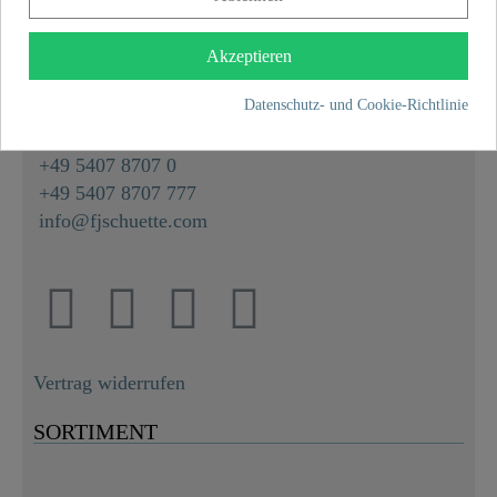
KONTAKT
Akzeptieren
Franz Joseph Schütte GmbH
Hullerweg 1
Datenschutz- und Cookie-Richtlinie
49134 Wallenhorst
+49 5407 8707 0
+49 5407 8707 777
info@fjschuette.com
Vertrag widerrufen
SORTIMENT