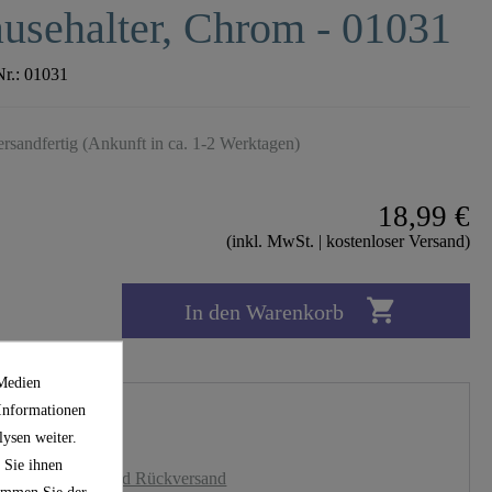
usehalter, Chrom - 01031
Nr.:
01031
ersandfertig (Ankunft in ca. 1-2 Werktagen)
18,99 €
(inkl. MwSt. | kostenloser Versand)

In den Warenkorb
 Medien
 Informationen
ysen weiter.
 Sie ihnen
nloser Versand und Rückversand
timmen Sie der