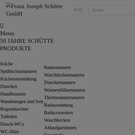
B2B
Menu
50 JAHRE SCHÜTTE
PRODUKTE
Küche
Badarmaturen
Spültischarmaturen
Waschtischarmaturen
Küchenausstattung
Duscharmaturen
Duschen
Wannenfüllarmaturen
Handbrausen
Thermostatarmaturen
Wandstangen und Sets
Badausstattung
Regenduschen
Badaccessoires
Toiletten
Waschbecken
Dusch-WCs
Ablaufgarnituren
WC-Sitze