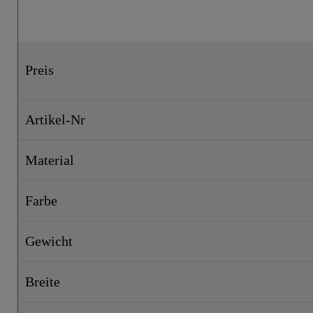
Gewicht
Breite
Preis
Höhe
Länge
Artikel-Nr
Material
Farbe
Gewicht
Breite