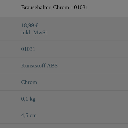
0,1 Kg
Brausehalter, Chrom - 01031
4,5 Cm
18,99 €
2,2 Cm
inkl. MwSt.
9,5 Cm
01031
Kunststoff ABS
Chrom
0,1 kg
4,5 cm