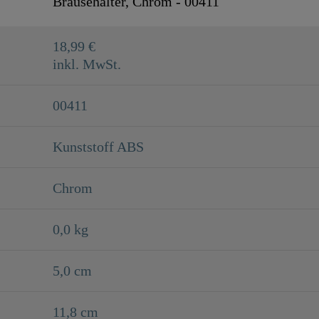
Brausehalter, Chrom - 00411
5,0 Cm
18,99 €
11,8 Cm
inkl. MwSt.
00411
Kunststoff ABS
Chrom
0,0 kg
5,0 cm
11,8 cm