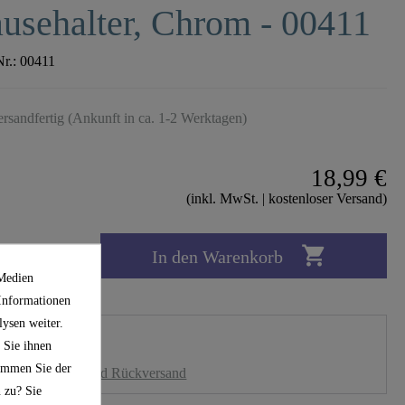
usehalter, Chrom - 00411
Nr.:
00411
ersandfertig (Ankunft in ca. 1-2 Werktagen)
18,99 €
(inkl. MwSt. | kostenloser Versand)

In den Warenkorb
 Medien
 Informationen
ysen weiter.
 Sie ihnen
timmen Sie der
nloser Versand und Rückversand
 zu? Sie