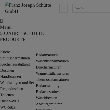
B2B
Menu
50 JAHRE SCHÜTTE
PRODUKTE
Küche
Badarmaturen
Spültischarmaturen
Waschtischarmaturen
Küchenausstattung
Duscharmaturen
Duschen
Wannenfüllarmaturen
Handbrausen
Thermostatarmaturen
Wandstangen und Sets
Badausstattung
Regenduschen
Badaccessoires
Toiletten
Waschbecken
Dusch-WCs
Ablaufgarnituren
WC-Sitze