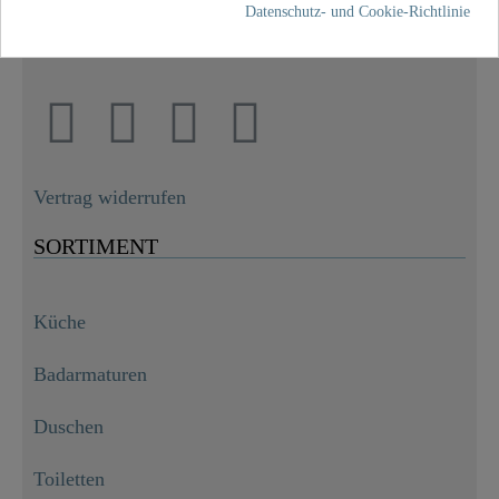
+49 5407 8707 777
Datenschutz- und Cookie-Richtlinie
info@fjschuette.com
Vertrag widerrufen
SORTIMENT
Küche
Badarmaturen
Duschen
Toiletten