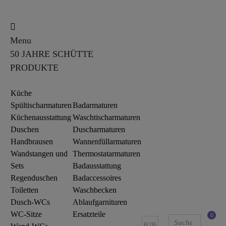
Menu
50 JAHRE SCHÜTTE
PRODUKTE
Küche
Spültischarmaturen
Badarmaturen
Küchenausstattung
Waschtischarmaturen
Duschen
Duscharmaturen
Handbrausen
Wannenfüllarmaturen
Wandstangen und
Thermostatarmaturen
Sets
Badausstattung
Regenduschen
Badaccessoires
Toiletten
Waschbecken
Dusch-WCs
Ablaufgarnituren
WC-Sitze
Ersatzteile
0
B2B