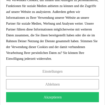
Wir verwenden Cookies, um Inhalte und Anzeigen zu personalisieren,
Funktionen für soziale Medien anbieten zu können und die Zugriffe
auf unsere Website zu analysieren. Außerdem geben wir
Befestigungssatz - 1202754
Informationen zu Ihrer Verwendung unserer Website an unsere
Partner für soziale Medien, Werbung und Analysen weiter. Unsere
19,99 €
Preis
inkl. MwSt.
Partner führen diese Informationen möglicherweise mit weiteren
Daten zusammen, die Sie ihnen bereitgestellt haben oder die sie im
Artikel-Nr
1202754
Rahmen Deiner Nutzung der Dienste gesammelt haben. Stimmen Sie
Gewicht
0,0 kg
der Verwendung dieser Cookies und der damit verbundenen
Verarbeitung Ihrer persönlichen Daten zu? Sie können Ihre
Einwilligung jederzeit widerrufen.
KONTAKT
Einstellungen
Franz Joseph Schütte GmbH
Hullerweg 1
Ablehnen
49134 Wallenhorst
Akzeptieren
+49 5407 8707 0