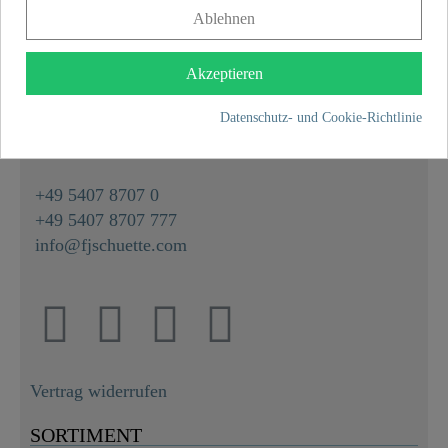
Ablehnen
KONTAKT
Akzeptieren
Franz Joseph Schütte GmbH
Datenschutz- und Cookie-Richtlinie
Hullerweg 1
49134 Wallenhorst
+49 5407 8707 0
+49 5407 8707 777
info@fjschuette.com
Vertrag widerrufen
SORTIMENT