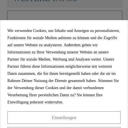
Material
UBA Messing
Product images
Farbe
Schwarz Matt
Wir verwenden Cookies, um Inhalte und Anzeigen zu personalisieren,
Funktionen für soziale Medien anbieten zu können und die Zugriffe
Gewicht
0,0 Kg
auf unsere Website zu analysieren. Außerdem geben wir
Auslauf, Schwarz matt - 02122
Informationen zu Ihrer Verwendung unserer Website an unsere
21,99 €
Partner für soziale Medien, Werbung und Analysen weiter. Unsere
Länge
15,5 Cm
Preis
inkl. MwSt.
Partner führen diese Informationen möglicherweise mit weiteren
Daten zusammen, die Sie ihnen bereitgestellt haben oder die sie im
Artikel-Nr
02122
Rahmen Deiner Nutzung der Dienste gesammelt haben. Stimmen Sie
Material
UBA Messing
der Verwendung dieser Cookies und der damit verbundenen
Verarbeitung Ihrer persönlichen Daten zu? Sie können Ihre
Farbe
Schwarz matt
Einwilligung jederzeit widerrufen.
Gewicht
0,0 kg
Länge
15,5 cm
Einstellungen