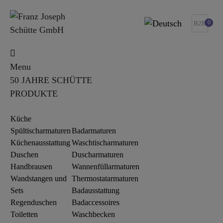
0
B2B
Menu
50 JAHRE SCHÜTTE
PRODUKTE
Küche
Spültischarmaturen
Badarmaturen
Küchenausstattung
Waschtischarmaturen
Duschen
Duscharmaturen
Handbrausen
Wannenfüllarmaturen
Wandstangen und
Thermostatarmaturen
Sets
Badausstattung
Regenduschen
Badaccessoires
Toiletten
Waschbecken