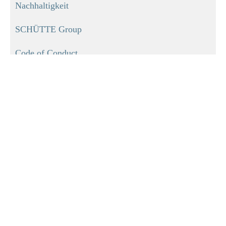
269,00 €
Nachhaltigkeit
SCHÜTTE Group
Code of Conduct
INFORMATIONEN
Impressum
Datenschutz
Versand
Zahlungmöglichkeiten
AGB Privatkunden