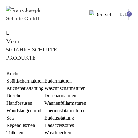
0
B2B
Menu
50 JAHRE SCHÜTTE
PRODUKTE
Küche
Spültischarmaturen
Badarmaturen
Küchenausstattung
Waschtischarmaturen
Duschen
Duscharmaturen
Handbrausen
Wannenfüllarmaturen
Wandstangen und
Thermostatarmaturen
Sets
Badausstattung
Regenduschen
Badaccessoires
Toiletten
Waschbecken