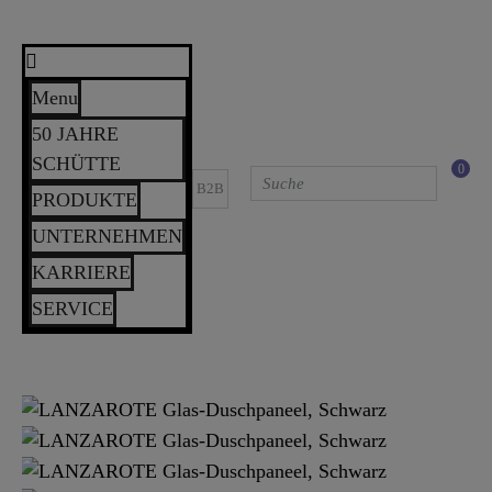
Menu
50 JAHRE
SCHÜTTE
0
B2B
PRODUKTE
UNTERNEHMEN
KARRIERE
SERVICE