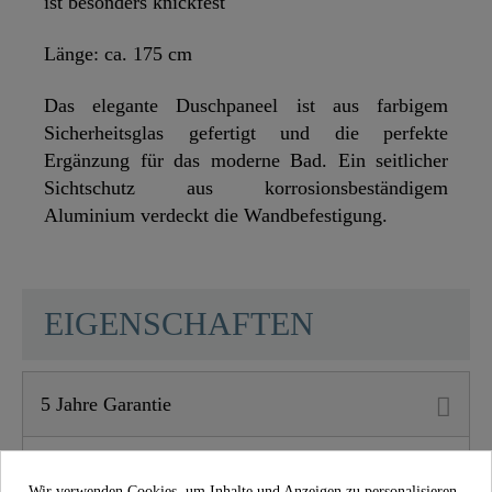
ist besonders knickfest
Länge: ca. 175 cm
Das elegante Duschpaneel ist aus farbigem
Sicherheitsglas gefertigt und die perfekte
Ergänzung für das moderne Bad. Ein seitlicher
Sichtschutz aus korrosionsbeständigem
Aluminium verdeckt die Wandbefestigung.
SCHÜTTE
EIGENSCHAFTEN
5 Jahre Garantie
Material
ABS (außen) / POM
(innen)
Wir verwenden Cookies, um Inhalte und Anzeigen zu personalisieren,