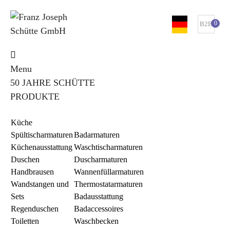
0
B2B
Menu
50 JAHRE SCHÜTTE
PRODUKTE
Küche
Spültischarmaturen
Badarmaturen
Küchenausstattung
Waschtischarmaturen
Duschen
Duscharmaturen
Handbrausen
Wannenfüllarmaturen
Wandstangen und
Thermostatarmaturen
Sets
Badausstattung
Regenduschen
Badaccessoires
Toiletten
Waschbecken