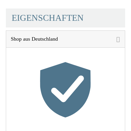
SCHÜTTE
EIGENSCHAFTEN
Shop aus Deutschland
Material
ABS (außen) / POM
(innen)
Farbe
Chrom
Gewicht
0,1 Kg
Breite
10,1 Cm
Höhe
23,0 Cm