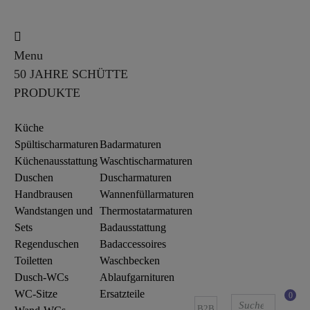
Menu
50 JAHRE SCHÜTTE
PRODUKTE
Küche
Spültischarmaturen
Badarmaturen
Küchenausstattung
Waschtischarmaturen
Duschen
Duscharmaturen
Handbrausen
Wannenfüllarmaturen
Wandstangen und
Thermostatarmaturen
Sets
Badausstattung
Regenduschen
Badaccessoires
Toiletten
Waschbecken
Dusch-WCs
Ablaufgarnituren
WC-Sitze
Ersatzteile
0
B2B