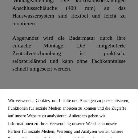
Montageanleitung. Die korrosionsbeständigen
Anschlussschläuche (400 mm) an das
Hauswassersystem sind flexibel und leicht zu
montieren.
Abgerundet wird die Badarmatur durch ihre
einfache Montage. Die mitgelieferte
Zentralverschraubung ist praktisch,
selbsterklärend und kann ohne Fachkenntnisse
schnell umgesetzt werden.
SCHÜTTE
EIGENSCHAFTEN
Wir verwenden Cookies, um Inhalte und Anzeigen zu personalisieren,
Funktionen für soziale Medien anbieten zu können und die Zugriffe
auf unsere Website zu analysieren. Außerdem geben wir
5 Jahre Garantie
Informationen zu Ihrer Verwendung unserer Website an unsere
Material
UBA Messing
Partner für soziale Medien, Werbung und Analysen weiter. Unsere