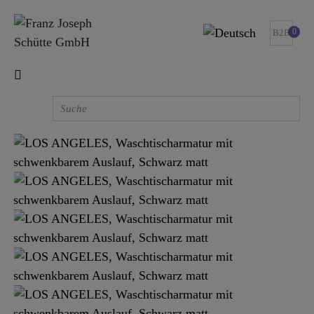
0
B2B