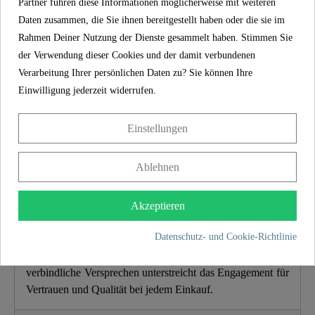
Partner führen diese Informationen möglicherweise mit weiteren
Farbe
Schwarz Matt
Daten zusammen, die Sie ihnen bereitgestellt haben oder die sie im
Rahmen Deiner Nutzung der Dienste gesammelt haben. Stimmen Sie
der Verwendung dieser Cookies und der damit verbundenen
Anschlussart
Hochdruck
Verarbeitung Ihrer persönlichen Daten zu? Sie können Ihre
Einwilligung jederzeit widerrufen.
Gewicht
1,5 Kg
Einstellungen
Breite
5,2 Cm
Ablehnen
Höhe
24,0 Cm
5 Jahre Garantie
Akzeptieren
Länge
17,5 Cm
Mit der SCHÜTTE-Herstellergarantie von 5 Jahren
Datenschutz- und Cookie-Richtlinie
(gemäß den Garantiebedingungen) wird langfristige
Sicherheit und Zufriedenheit gewährleistet. Dieses
verbindliche Versprechen unterstreicht das Engagement für
Vertrauen und Qualität bei jedem Einkauf.