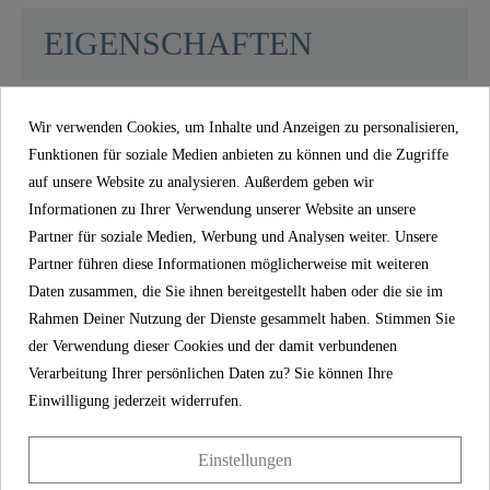
SCHÜTTE
EIGENSCHAFTEN
5 Jahre Garantie
Wir verwenden Cookies, um Inhalte und Anzeigen zu personalisieren,
Material
UBA Messing
Funktionen für soziale Medien anbieten zu können und die Zugriffe
auf unsere Website zu analysieren. Außerdem geben wir
Informationen zu Ihrer Verwendung unserer Website an unsere
Farbe
Chrom
Partner für soziale Medien, Werbung und Analysen weiter. Unsere
Partner führen diese Informationen möglicherweise mit weiteren
Gewicht
0,6 Kg
Daten zusammen, die Sie ihnen bereitgestellt haben oder die sie im
Rahmen Deiner Nutzung der Dienste gesammelt haben. Stimmen Sie
Breite
5,0 Cm
der Verwendung dieser Cookies und der damit verbundenen
Verarbeitung Ihrer persönlichen Daten zu? Sie können Ihre
Höhe
14,0 Cm
Einwilligung jederzeit widerrufen.
Länge
15,0 Cm
Einstellungen
5 Jahre Garantie