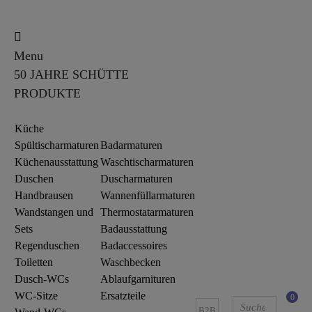
Menu
50 JAHRE SCHÜTTE
PRODUKTE
Küche
Spültischarmaturen
Badarmaturen
Küchenausstattung
Waschtischarmaturen
Duschen
Duscharmaturen
Handbrausen
Wannenfüllarmaturen
Wandstangen und
Thermostatarmaturen
Sets
Badausstattung
Regenduschen
Badaccessoires
Toiletten
Waschbecken
Dusch-WCs
Ablaufgarnituren
WC-Sitze
Ersatzteile
0
B2B