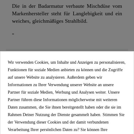
Die in der Badarmatur verbaute Mischdüse vom
Markenhersteller steht für Langlebigkeit und ein
weiches, gleichmäßiges Strahlbild.
"
SCHÜTTE
EIGENSCHAFTEN
Wir verwenden Cookies, um Inhalte und Anzeigen zu personalisieren,
Funktionen für soziale Medien anbieten zu können und die Zugriffe
auf unsere Website zu analysieren. Außerdem geben wir
5 Jahre Garantie
Informationen zu Ihrer Verwendung unserer Website an unsere
Material
UBA Messing
Partner für soziale Medien, Werbung und Analysen weiter. Unsere
Partner führen diese Informationen möglicherweise mit weiteren
Farbe
Chrom
Daten zusammen, die Sie ihnen bereitgestellt haben oder die sie im
Rahmen Deiner Nutzung der Dienste gesammelt haben. Stimmen Sie
Gewicht
1,2 Kg
der Verwendung dieser Cookies und der damit verbundenen
Verarbeitung Ihrer persönlichen Daten zu? Sie können Ihre