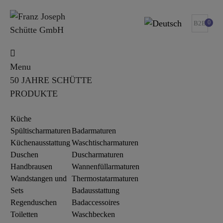
0
B2B
Menu
50 JAHRE SCHÜTTE
PRODUKTE
Küche
Spültischarmaturen
Badarmaturen
Küchenausstattung
Waschtischarmaturen
Duschen
Duscharmaturen
Handbrausen
Wannenfüllarmaturen
Wandstangen und
Thermostatarmaturen
Sets
Badausstattung
Regenduschen
Badaccessoires
Toiletten
Waschbecken