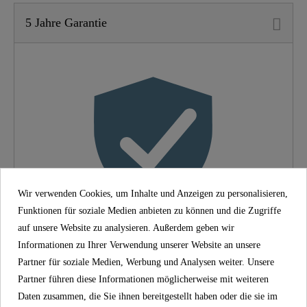
5 Jahre Garantie
Material
UBA Messing
Farbe
Chrom
Gewicht
0,8 Kg
Breite
18,0 Cm
Höhe
9,0 Cm
Wir verwenden Cookies, um Inhalte und Anzeigen zu personalisieren,
Funktionen für soziale Medien anbieten zu können und die Zugriffe
auf unsere Website zu analysieren. Außerdem geben wir
5 Jahre Garantie
Informationen zu Ihrer Verwendung unserer Website an unsere
Partner für soziale Medien, Werbung und Analysen weiter. Unsere
Mit der SCHÜTTE-Herstellergarantie von 5 Jahren
Partner führen diese Informationen möglicherweise mit weiteren
(gemäß den Garantiebedingungen) wird langfristige
Daten zusammen, die Sie ihnen bereitgestellt haben oder die sie im