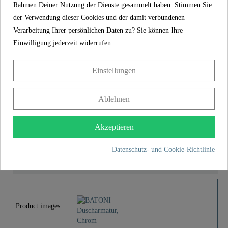
Sicherheit und Zufriedenheit gewährleistet. Dieses
Rahmen Deiner Nutzung der Dienste gesammelt haben. Stimmen Sie
verbindliche Versprechen unterstreicht das Engagement für
der Verwendung dieser Cookies und der damit verbundenen
Vertrauen und Qualität bei jedem Einkauf.
Verarbeitung Ihrer persönlichen Daten zu? Sie können Ihre
Einwilligung jederzeit widerrufen.
Produkteigenschaften
Einstellungen
Lieferumfang
Ablehnen
Montageanleitung
Akzeptieren
Datenschutz- und Cookie-Richtlinie
WEITERE INFOS
Product images