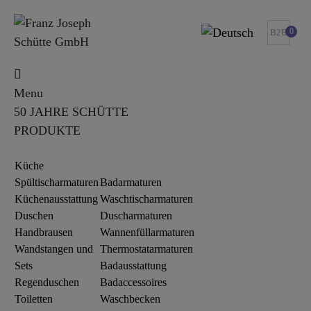
0
B2B
Menu
50 JAHRE SCHÜTTE
PRODUKTE
Küche
Spültischarmaturen
Badarmaturen
Küchenausstattung
Waschtischarmaturen
Duschen
Duscharmaturen
Handbrausen
Wannenfüllarmaturen
Wandstangen und
Thermostatarmaturen
Sets
Badausstattung
Regenduschen
Badaccessoires
Toiletten
Waschbecken