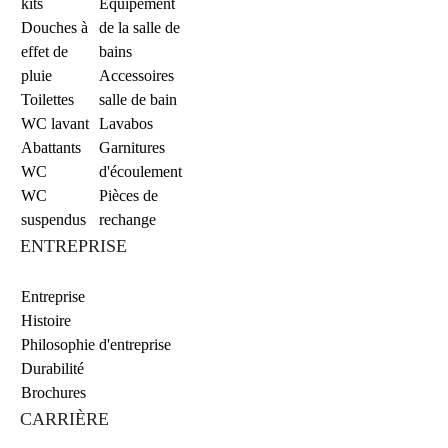
kits
Equipement
Douches à
de la salle de
effet de
bains
pluie
Accessoires
Toilettes
salle de bain
WC lavant
Lavabos
Abattants
Garnitures
WC
d'écoulement
WC
Pièces de
suspendus
rechange
ENTREPRISE
Entreprise
Histoire
Philosophie d'entreprise
Durabilité
Brochures
CARRIÈRE