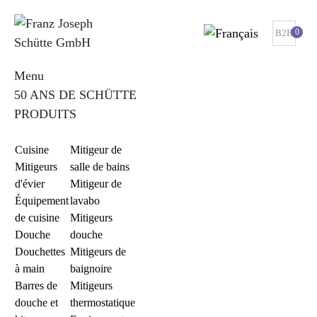
0
B2B
Menu
50 ANS DE SCHÜTTE
PRODUITS
Cuisine
Mitigeur de
Mitigeurs
salle de bains
d'évier
Mitigeur de
Équipement
lavabo
de cuisine
Mitigeurs
Douche
douche
Douchettes
Mitigeurs de
à main
baignoire
Barres de
Mitigeurs
douche et
thermostatique