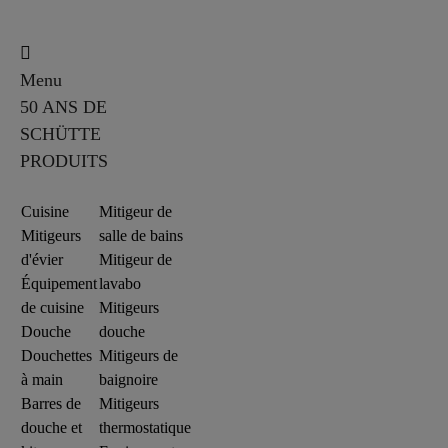
Menu
50 ANS DE
SCHÜTTE
PRODUITS
Cuisine
Mitigeur de
Mitigeurs
salle de bains
d'évier
Mitigeur de
Équipement
lavabo
de cuisine
Mitigeurs
Douche
douche
Douchettes
Mitigeurs de
à main
baignoire
Barres de
Mitigeurs
douche et
thermostatique