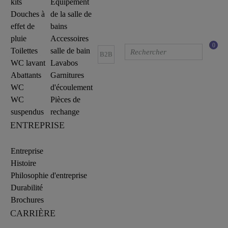
kits
Equipement
Douches à
de la salle de
effet de
bains
pluie
Accessoires
0
Toilettes
salle de bain
B2B
WC lavant
Lavabos
Abattants
Garnitures
WC
d'écoulement
WC
Pièces de
suspendus
rechange
ENTREPRISE
Entreprise
Histoire
Philosophie d'entreprise
Durabilité
Brochures
CARRIÈRE