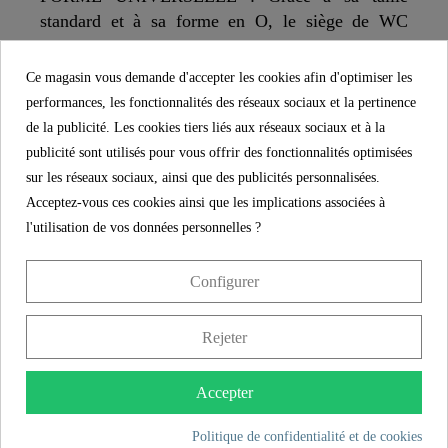
standard et à sa forme en O, le siège de WC
s'adapte aux cuvettes de WC courantes
suspendues et sur pieds (pour plus de détails sur
Ce magasin vous demande d'accepter les cookies afin d'optimiser les
les dimensions, voir le schéma technique).
performances, les fonctionnalités des réseaux sociaux et la pertinence
de la publicité. Les cookies tiers liés aux réseaux sociaux et à la
MONTAGE FACILE : Tout le matériel de
publicité sont utilisés pour vous offrir des fonctionnalités optimisées
fixation et les instructions en plusieurs langues
sur les réseaux sociaux, ainsi que des publicités personnalisées.
sont inclus dans la livraison. Cela garantit un
Acceptez-vous ces cookies ainsi que les implications associées à
montage rapide et facile de l'abattant WC.
l'utilisation de vos données personnelles ?
Configurer
SCHÜTTE
CARACTÉRISTIQUES
Rejeter
Boutique d'Allemagne
Accepter
Matériau
MDF
Politique de confidentialité et de cookies